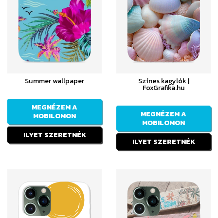
Summer wallpaper
Színes kagylók |
FoxGrafika.hu
MEGNÉZEM A
MEGNÉZEM A
MOBILOMON
MOBILOMON
ILYET SZERETNÉK
ILYET SZERETNÉK