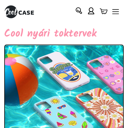
Cool nyári toktervek