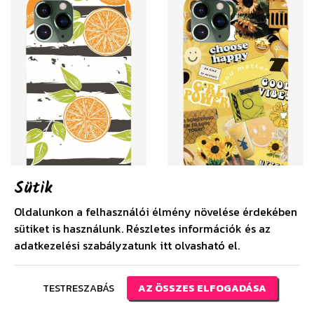
Sütik
Oldalunkon a felhasználói élmény növelése érdekében
sütiket is használunk. Részletes információk és az
Narancs
Aesthetic Collage
adatkezelési szabályzatunk
itt
olvasható el.
MEGNÉZEM A
MEGNÉZEM A
MOBILOMON
MOBILOMON
TESTRESZABÁS
AZ ÖSSZES ELFOGADÁSA
ILYET SZERETNÉK
ILYET SZERETNÉK