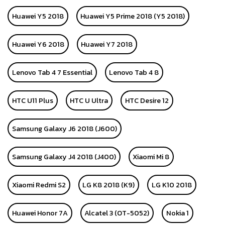
Huawei Y5 2018
Huawei Y5 Prime 2018 (Y5 2018)
Huawei Y6 2018
Huawei Y7 2018
Lenovo Tab 4 7 Essential
Lenovo Tab 4 8
HTC U11 Plus
HTC U Ultra
HTC Desire 12
Samsung Galaxy J6 2018 (J600)
Samsung Galaxy J4 2018 (J400)
Xiaomi Mi 8
Xiaomi Redmi S2
LG K8 2018 (K9)
LG K10 2018
Huawei Honor 7A
Alcatel 3 (OT-5052)
Nokia 1