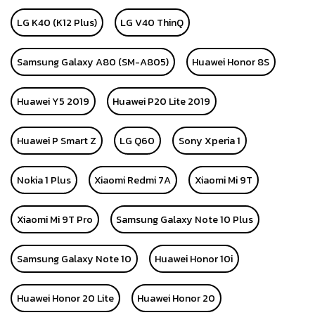
LG K40 (K12 Plus)
LG V40 ThinQ
Samsung Galaxy A80 (SM-A805)
Huawei Honor 8S
Huawei Y5 2019
Huawei P20 Lite 2019
Huawei P Smart Z
LG Q60
Sony Xperia 1
Nokia 1 Plus
Xiaomi Redmi 7A
Xiaomi Mi 9T
Xiaomi Mi 9T Pro
Samsung Galaxy Note 10 Plus
Samsung Galaxy Note 10
Huawei Honor 10i
Huawei Honor 20 Lite
Huawei Honor 20