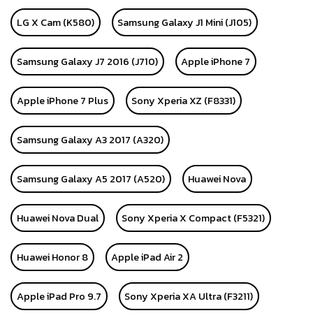
LG X Cam (K580)
Samsung Galaxy J1 Mini (J105)
Samsung Galaxy J7 2016 (J710)
Apple iPhone 7
Apple iPhone 7 Plus
Sony Xperia XZ (F8331)
Samsung Galaxy A3 2017 (A320)
Samsung Galaxy A5 2017 (A520)
Huawei Nova
Huawei Nova Dual
Sony Xperia X Compact (F5321)
Huawei Honor 8
Apple iPad Air 2
Apple iPad Pro 9.7
Sony Xperia XA Ultra (F3211)