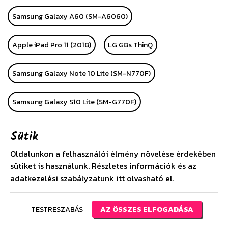
Samsung Galaxy A60 (SM-A6060)
Apple iPad Pro 11 (2018)
LG G8s ThinQ
Samsung Galaxy Note 10 Lite (SM-N770F)
Samsung Galaxy S10 Lite (SM-G770F)
Huawei P Smart Plus 2019
Huawei P40
Sütik
Oldalunkon a felhasználói élmény növelése érdekében
Huawei P40 Pro
Alcatel 1 (OT-5033D)
LG K40S
sütiket is használunk. Részletes információk és az
adatkezelési szabályzatunk
itt
olvasható el.
Apple iPhone SE (2020)
Huawei P40 Lite
TESTRESZABÁS
AZ ÖSSZES ELFOGADÁSA
Huawei P40 Lite E
Samsung Galaxy A21 (SM-A210F)