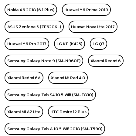
Nokia X6 2018 (6.1 Plus)
Huawei Y6 Prime 2018
ASUS Zenfone 5 (ZE620KL)
Huawei Nova Lite 2017
Huawei Y6 Pro 2017
LG K11 (K425)
LG Q7
Samsung Galaxy Note 9 (SM-N960F)
Xiaomi Redmi 6
Xiaomi Redmi 6A
Xiaomi Mi Pad 4 8
Samsung Galaxy Tab S4 10.5 Wifi (SM-T830)
Xiaomi Mi A2 Lite
HTC Desire 12 Plus
Samsung Galaxy Tab A 10.5 Wifi 2018 (SM-T590)