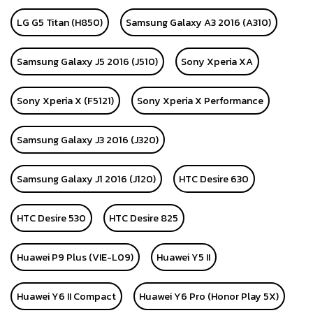
LG G5 Titan (H850)
Samsung Galaxy A3 2016 (A310)
Samsung Galaxy J5 2016 (J510)
Sony Xperia XA
Sony Xperia X (F5121)
Sony Xperia X Performance
Samsung Galaxy J3 2016 (J320)
Samsung Galaxy J1 2016 (J120)
HTC Desire 630
HTC Desire 530
HTC Desire 825
Huawei P9 Plus (VIE-L09)
Huawei Y5 II
Huawei Y6 II Compact
Huawei Y6 Pro (Honor Play 5X)