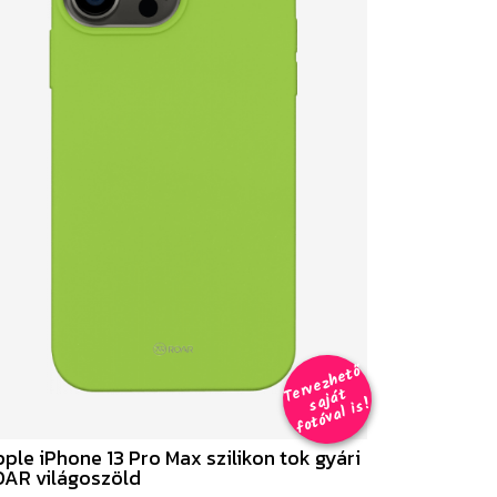
er
v
e
z
h
e
t
ő
aj
á
f
o
t
ó
v
al i
s
T
t
s
!
ple iPhone 13 Pro Max szilikon tok gyári
AR világoszöld