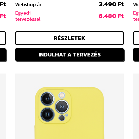
Ft
3.490 Ft
Webshop ár
We
Egyedi
Eg
Ft
6.480 Ft
tervezéssel
te
RÉSZLETEK
INDULHAT A TERVEZÉS