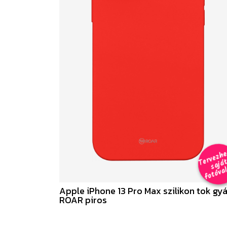
e
a
al 
Apple iPhone 13 Pro Max szilikon tok gyá
ROAR piros