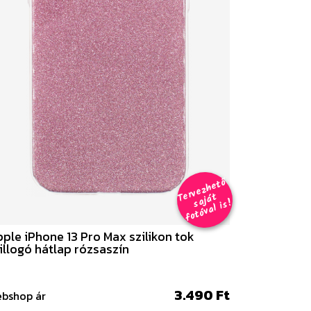
er
v
e
z
h
e
t
ő
aj
á
f
o
t
ó
v
al i
s
T
t
s
!
ple iPhone 13 Pro Max szilikon tok
illogó hátlap rózsaszín
3.490 Ft
bshop ár