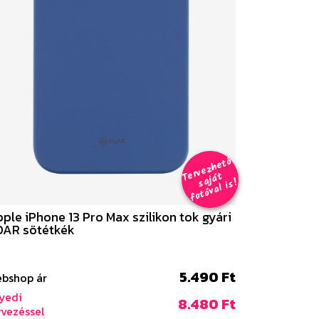
er
v
e
z
h
e
t
ő
aj
á
f
o
t
ó
v
al i
s
T
t
s
!
ple iPhone 13 Pro Max szilikon tok gyári
OAR sötétkék
5.490 Ft
bshop ár
yedi
8.480 Ft
rvezéssel