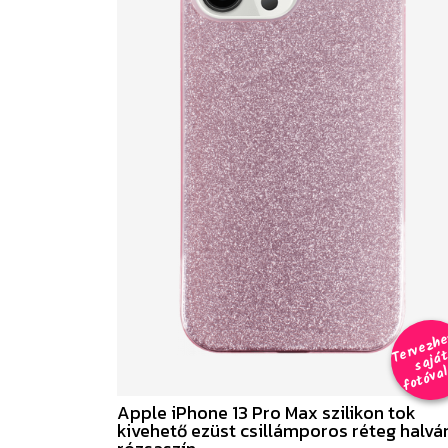
e
a
al 
Apple iPhone 13 Pro Max szilikon tok
kivehető ezüst csillámporos réteg halvá