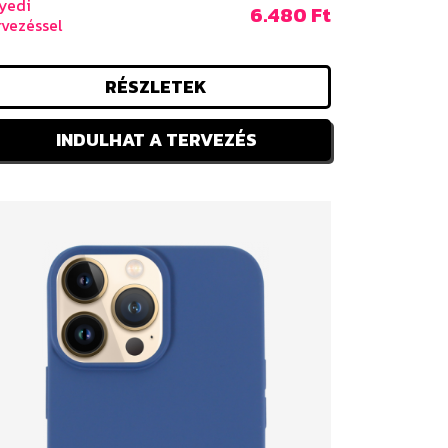
yedi
6.480 Ft
rvezéssel
RÉSZLETEK
INDULHAT A TERVEZÉS