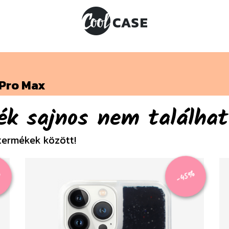
 Pro Max
ék sajnos nem találhat
termékek között!
%
-45%