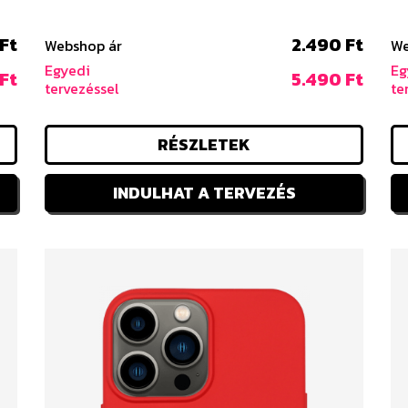
 Ft
2.490 Ft
Webshop ár
We
Egyedi
Eg
 Ft
5.490 Ft
tervezéssel
te
RÉSZLETEK
INDULHAT A TERVEZÉS