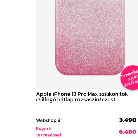
e
a
al 
Apple iPhone 13 Pro Max szilikon tok
csillogó hátlap rózsaszín/ezüst
3.490 
Webshop ár
Egyedi
6.480 
tervezéssel