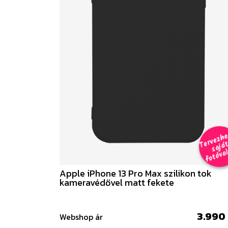
e
a
al 
Apple iPhone 13 Pro Max szilikon tok
kameravédővel matt fekete
3.990 
Webshop ár