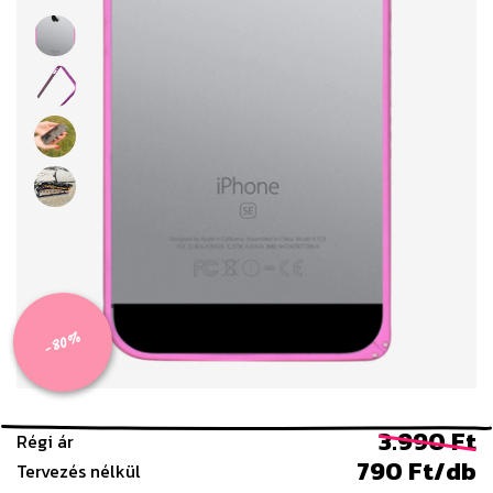
-80%
3.990 Ft
Régi ár
790 Ft/db
Tervezés nélkül