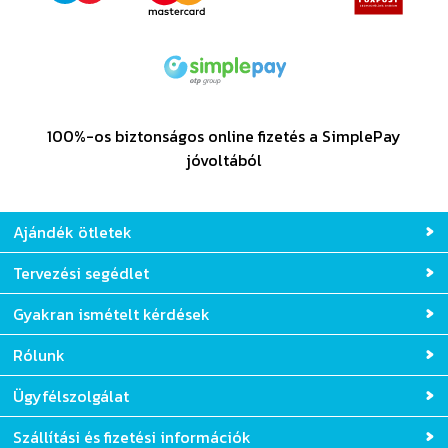
100%-os biztonságos online fizetés a SimplePay
jóvoltából
Ajándék ötletek
Tervezési segédlet
Gyakran ismételt kérdések
Rólunk
Ügyfélszolgálat
Szállítási és fizetési információk