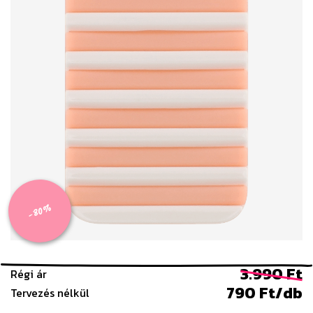
-80%
3.990 Ft
Régi ár
790 Ft/db
Tervezés nélkül