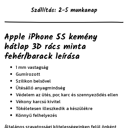
Szállítás: 2-5 munkanap
Apple iPhone 5S kemény
hátlap 3D rács minta
fehér/barack
leírása
1 mm vastagság
Gumírozott
Szilikon belsővel
Ütésálló anyagminőség
Védelem az ütés, por, karc és szennyeződés ellen
Vékony karcsú kivitel
Tökéletesen illeszkedik a készülékre
Könnyű felhelyezés
Általános szavatossági kötelességeinken felül önként