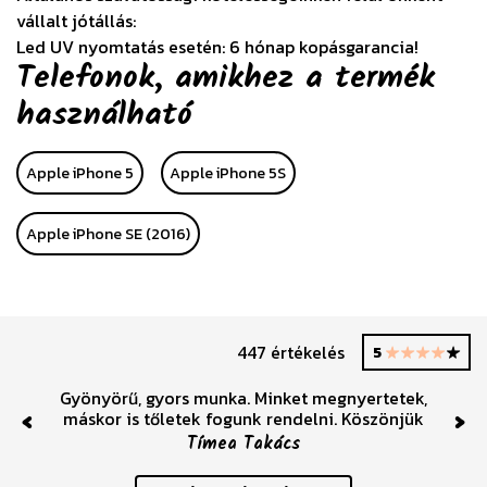
vállalt jótállás:
Led UV nyomtatás esetén: 6 hónap kopásgarancia!
Telefonok, amikhez a termék
használható
Apple iPhone 5
Apple iPhone 5S
Apple iPhone SE (2016)
447 értékelés
5
Gyönyörű, gyors munka. Minket megnyertetek,
máskor is tőletek fogunk rendelni. Köszönjük
Previous
Nex
Tímea Takács