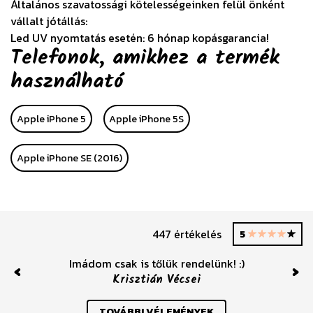
Általános szavatossági kötelességeinken felül önként
vállalt jótállás:
Led UV nyomtatás esetén: 6 hónap kopásgarancia!
Telefonok, amikhez a termék
használható
Apple iPhone 5
Apple iPhone 5S
Apple iPhone SE (2016)
447 értékelés
5
Imádom csak is tőlük rendelünk! :)
Krisztián Vécsei
Previous
Nex
TOVÁBBI VÉLEMÉNYEK