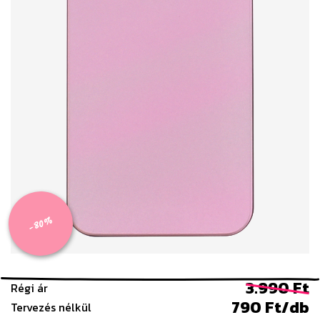
-80%
3.990 Ft
Régi ár
790 Ft/db
Tervezés nélkül