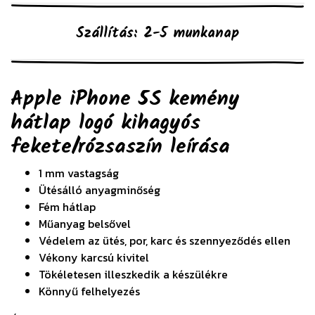
Szállítás: 2-5 munkanap
Apple iPhone 5S kemény
hátlap logó kihagyós
fekete/rózsaszín
leírása
1 mm vastagság
Ütésálló anyagminőség
Fém hátlap
Műanyag belsővel
Védelem az ütés, por, karc és szennyeződés ellen
Vékony karcsú kivitel
Tökéletesen illeszkedik a készülékre
Könnyű felhelyezés