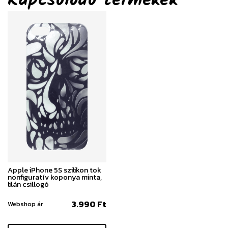
Kapcsolódó termékek
Apple iPhone 5S szilikon tok
nonfiguratív koponya minta,
lilán csillogó
3.990 Ft
Webshop ár