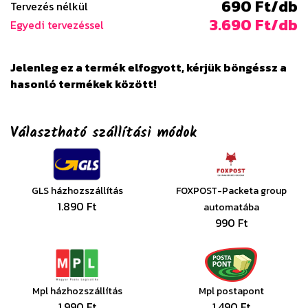
690 Ft/db
Tervezés nélkül
3.690 Ft/db
Egyedi tervezéssel
Jelenleg ez a termék elfogyott, kérjük böngéssz a
hasonló termékek között!
Választható szállítási módok
GLS házhozszállítás
FOXPOST-Packeta group
1.890 Ft
automatába
990 Ft
Mpl házhozszállítás
Mpl postapont
1.990 Ft
1.490 Ft