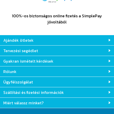
100%-os biztonságos online fizetés a SimplePay
jóvoltából
Ajándék ötletek
Tervezési segédlet
Gyakran ismételt kérdések
Rólunk
Ügyfélszolgálat
Szállítási és fizetési információk
Miért válassz minket?