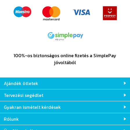
100%-os biztonságos online fizetés a SimplePay
jóvoltából
Ajándék ötletek
Tervezési segédlet
Gyakran ismételt kérdések
Rólunk