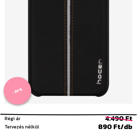
-80%
4.490 Ft
Régi ár
890 Ft/db
Tervezés nélkül