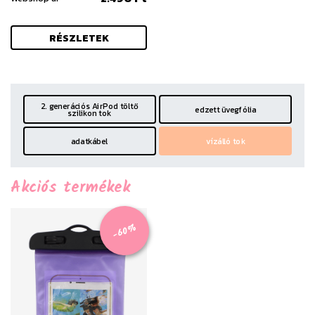
RÉSZLETEK
2. generációs AirPod töltő
edzett üvegfólia
szilikon tok
adatkábel
vízálló tok
Akciós termékek
-60%