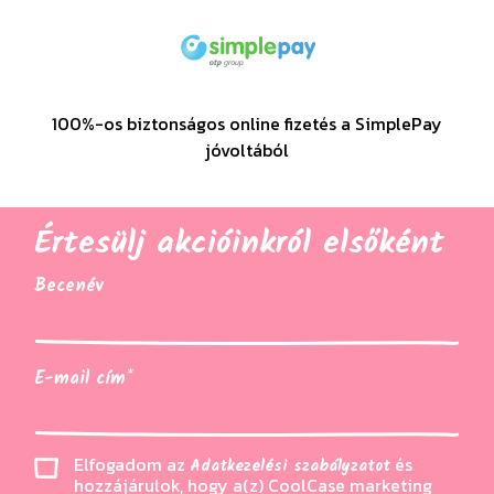
100%-os biztonságos online fizetés a SimplePay
jóvoltából
Értesülj akcióinkról elsőként
Becenév
E-mail cím*
Elfogadom az
és
Adatkezelési szabályzatot
hozzájárulok, hogy a(z) CoolCase marketing