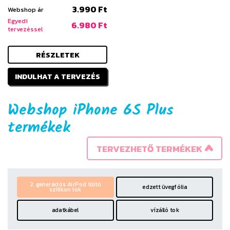
3.990 Ft
Webshop ár
Egyedi
6.980 Ft
tervezéssel
RÉSZLETEK
INDULHAT A TERVEZÉS
Webshop iPhone 6S Plus
termékek
TERVEZHETŐ TERMÉKEK
2. generációs AirPod töltő
edzett üvegfólia
szilikon tok
adatkábel
vízálló tok