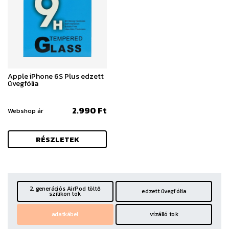
Apple iPhone 6S Plus edzett
üvegfólia
2.990 Ft
Webshop ár
RÉSZLETEK
2. generációs AirPod töltő
edzett üvegfólia
szilikon tok
adatkábel
vízálló tok