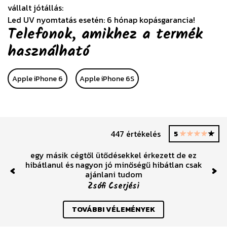
vállalt jótállás:
Led UV nyomtatás esetén: 6 hónap kopásgarancia!
Telefonok, amikhez a termék
használható
Apple iPhone 6
Apple iPhone 6S
447 értékelés
5
egy másik cégtől ütődésekkel érkezett de ez
hibátlanul és nagyon jó minőségű hibátlan csak
ajánlani tudom
Previous
Nex
Zsófi Cserjési
TOVÁBBI VÉLEMÉNYEK