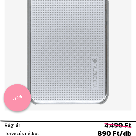
-80%
4.490 Ft
Régi ár
890 Ft/db
Tervezés nélkül