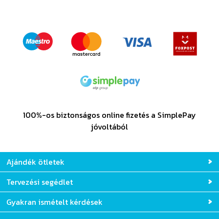
100%-os biztonságos online fizetés a SimplePay
jóvoltából
Ajándék ötletek
Tervezési segédlet
Gyakran ismételt kérdések