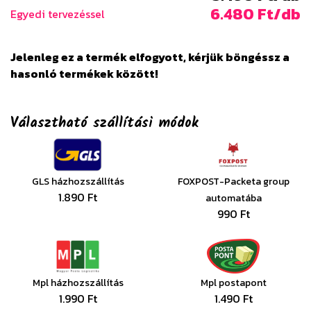
6.480 Ft/db
Egyedi tervezéssel
Jelenleg ez a termék elfogyott, kérjük böngéssz a
hasonló termékek között!
Választható szállítási módok
GLS házhozszállítás
FOXPOST-Packeta group
1.890 Ft
automatába
990 Ft
Mpl házhozszállítás
Mpl postapont
1.990 Ft
1.490 Ft