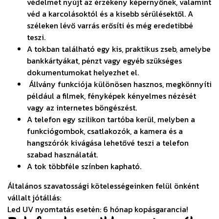
védelmet nyújt az érzékeny képernyőnek, valamint
véd a karcolásoktól és a kisebb sérülésektől. A
széleken lévő varrás erősíti és még eredetibbé
teszi.
A tokban található egy kis, praktikus zseb, amelybe
bankkártyákat, pénzt vagy egyéb szükséges
dokumentumokat helyezhet el.
Állvány funkciója különösen hasznos, megkönnyíti
például a filmek, fényképek kényelmes nézését
vagy az internetes böngészést.
A telefon egy szilikon tartóba kerül, melyben a
funkciógombok, csatlakozók, a kamera és a
hangszórók kivágása lehetővé teszi a telefon
szabad használatát.
A tok többféle színben kapható.
Általános szavatossági kötelességeinken felül önként
vállalt jótállás:
Led UV nyomtatás esetén: 6 hónap kopásgarancia!