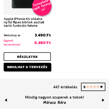
T
er
v
h
e
t
ő
aj
á
t
f
o
t
ó
v
i
s
e
z
al
s
!
Apple iPhone 6S oldalra
nyíló flipes bőrtok asztali
tartó funkciós fekete
3.490 Ft
Webshop ár
Egyedi
6.480 Ft
tervezéssel
RÉSZLETEK
INDULHAT A TERVEZÉS
447 értékelés
5
Mindig nagyon szuperek a tokok!
Mórucz Nóra
Previous
Nex