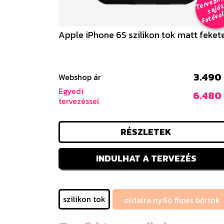
e
a
al 
Apple iPhone 6S szilikon tok matt feket
3.490 
Webshop ár
Egyedi
6.480 
tervezéssel
RÉSZLETEK
INDULHAT A TERVEZÉS
szilikon tok
oldalra nyíló flipes bőrtok