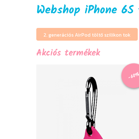
Webshop iPhone 6S 
2. generációs AirPod töltő szilikon tok
Akciós termékek
-60