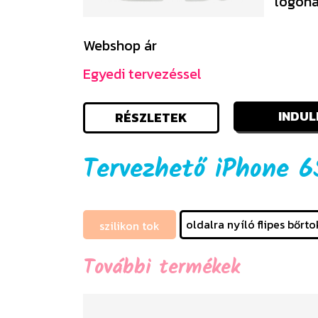
logóná
Webshop ár
Egyedi tervezéssel
INDUL
RÉSZLETEK
Tervezhető iPhone 
oldalra nyíló flipes bőrto
szilikon tok
További termékek