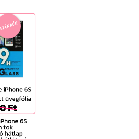
AJÁNDÉK
e iPhone 6S
t üvegfólia
0 Ft
iPhone 6S
n tok
gó hátlap