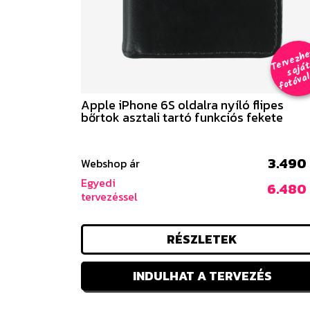
e
a
al 
Apple iPhone 6S oldalra nyíló flipes
bőrtok asztali tartó funkciós fekete
3.490 
Webshop ár
Egyedi
6.480 
tervezéssel
RÉSZLETEK
INDULHAT A TERVEZÉS