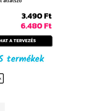
l átlátszó
3.490 Ft
6.480 Ft
HAT A TERVEZÉS
6S termékek
k