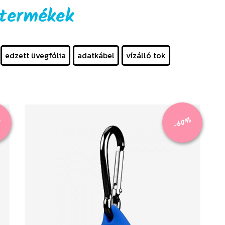
termékek
edzett üvegfólia
adatkábel
vízálló tok
%
-60%