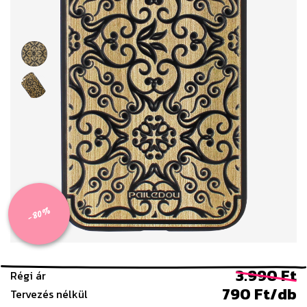
-80%
3.990 Ft
Régi ár
790 Ft/db
Tervezés nélkül