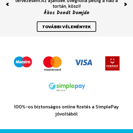
tervezésem.Az ajandék üvegfólia pedig a hab a
tortán, köszi!
Previous
Nex
Ákos Donát Domján
TOVÁBBI VÉLEMÉNYEK
100%-os biztonságos online fizetés a SimplePay
jóvoltából