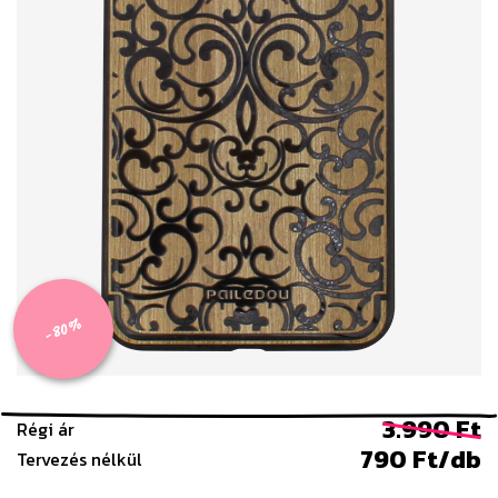
-80%
3.990 Ft
Régi ár
790 Ft/db
Tervezés nélkül