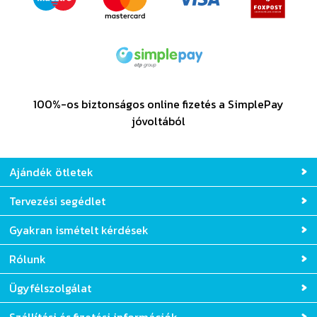
100%-os biztonságos online fizetés a SimplePay
jóvoltából
Ajándék ötletek
Tervezési segédlet
Gyakran ismételt kérdések
Rólunk
Ügyfélszolgálat