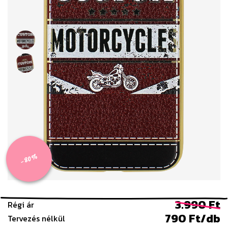
-80%
3.990 Ft
Régi ár
790 Ft/db
Tervezés nélkül