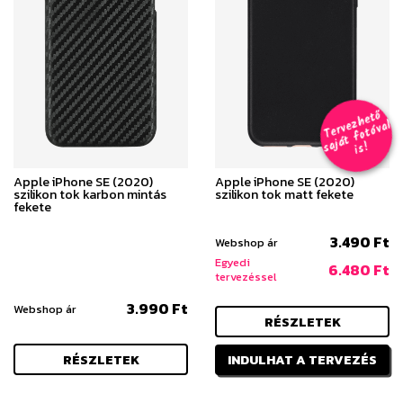
T
er
v
h
e
t
ő
aj
á
t
f
o
t
ó
v
i
s
e
z
al
s
!
Apple iPhone SE (2020)
Apple iPhone SE (2020)
szilikon tok karbon mintás
szilikon tok matt fekete
fekete
3.490 Ft
Webshop ár
Egyedi
6.480 Ft
tervezéssel
3.990 Ft
Webshop ár
RÉSZLETEK
RÉSZLETEK
INDULHAT A TERVEZÉS