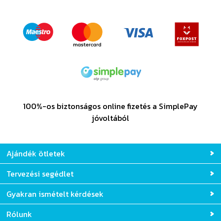
100%-os biztonságos online fizetés a SimplePay
jóvoltából
Ajándék ötletek
Tervezési segédlet
Gyakran ismételt kérdések
Rólunk