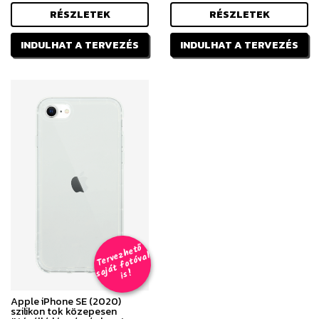
RÉSZLETEK
RÉSZLETEK
INDULHAT A TERVEZÉS
INDULHAT A TERVEZÉS
T
er
v
h
e
t
ő
aj
á
t
f
o
t
ó
v
i
s
e
z
al
s
!
Apple iPhone SE (2020)
szilikon tok közepesen