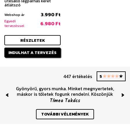
ütésálló légpárnás keret
átlátszó
3.990 Ft
Webshop ár
Egyedi
6.980 Ft
tervezéssel
RÉSZLETEK
INDULHAT A TERVEZÉS
447 értékelés
5
Gyönyörű, gyors munka. Minket megnyertetek,
máskor is tőletek fogunk rendelni. Köszönjük
Previous
Nex
Tímea Takács
TOVÁBBI VÉLEMÉNYEK