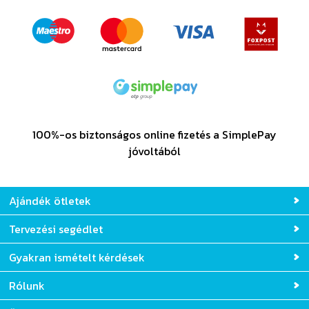
100%-os biztonságos online fizetés a SimplePay
jóvoltából
Ajándék ötletek
Tervezési segédlet
Gyakran ismételt kérdések
Rólunk