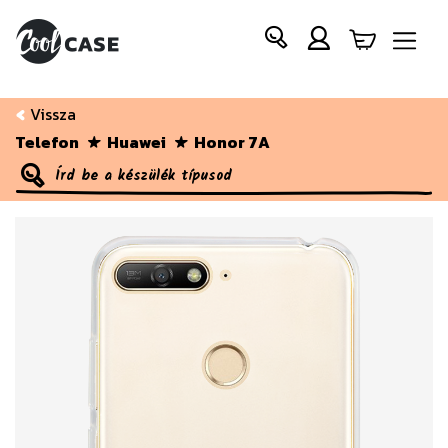
Vissza
Telefon
Huawei
Honor 7A