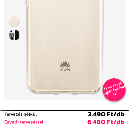
T
er
v
h
e
t
ő
aj
á
t
f
o
t
ó
v
i
s
e
z
al
s
!
3.490 Ft/db
Tervezés nélkül
6.480 Ft/db
Egyedi tervezéssel