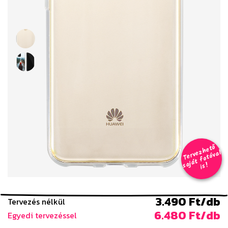
T
er
v
h
e
t
ő
aj
á
t
f
o
t
ó
v
i
s
e
z
al
s
!
3.490 Ft/db
Tervezés nélkül
6.480 Ft/db
Egyedi tervezéssel