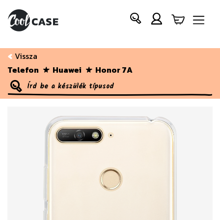
Vissza
Telefon
Huawei
Honor 7A