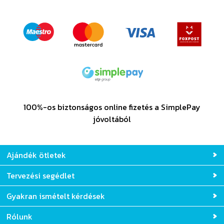
100%-os biztonságos online fizetés a SimplePay
jóvoltából
Ajándék ötletek
Tervezési segédlet
Gyakran ismételt kérdések
Rólunk