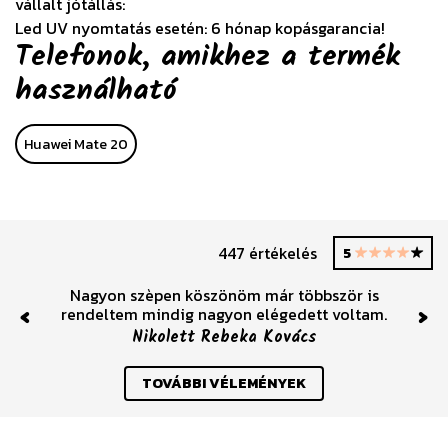
vállalt jótállás:
Led UV nyomtatás esetén: 6 hónap kopásgarancia!
Telefonok, amikhez a termék
használható
Huawei Mate 20
447 értékelés
5
Nagyon szèpen köszönöm már többször is
rendeltem mindig nagyon elégedett voltam.
Previous
Nex
Nikolett Rebeka Kovács
TOVÁBBI VÉLEMÉNYEK