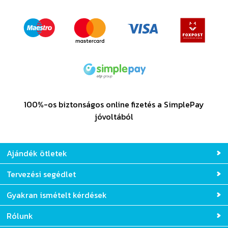
100%-os biztonságos online fizetés a SimplePay
jóvoltából
Ajándék ötletek
Tervezési segédlet
Gyakran ismételt kérdések
Rólunk