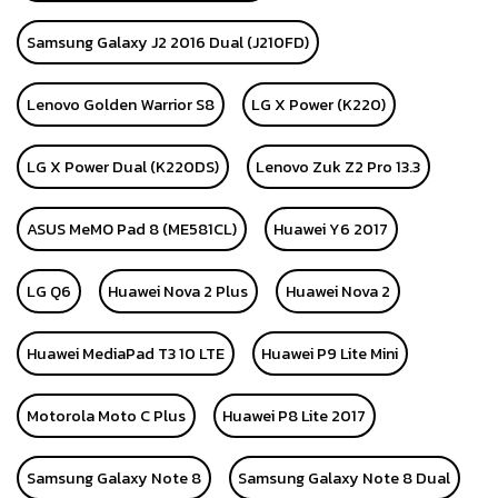
Samsung Galaxy J2 2016 Dual (J210FD)
Lenovo Golden Warrior S8
LG X Power (K220)
LG X Power Dual (K220DS)
Lenovo Zuk Z2 Pro 13.3
ASUS MeMO Pad 8 (ME581CL)
Huawei Y6 2017
LG Q6
Huawei Nova 2 Plus
Huawei Nova 2
Huawei MediaPad T3 10 LTE
Huawei P9 Lite Mini
Motorola Moto C Plus
Huawei P8 Lite 2017
Samsung Galaxy Note 8
Samsung Galaxy Note 8 Dual