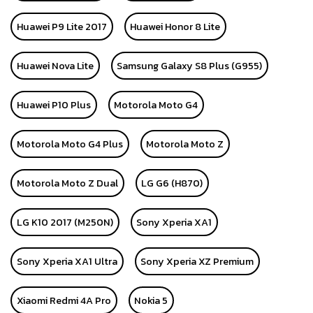
Huawei P9 Lite 2017
Huawei Honor 8 Lite
Huawei Nova Lite
Samsung Galaxy S8 Plus (G955)
Huawei P10 Plus
Motorola Moto G4
Motorola Moto G4 Plus
Motorola Moto Z
Motorola Moto Z Dual
LG G6 (H870)
LG K10 2017 (M250N)
Sony Xperia XA1
Sony Xperia XA1 Ultra
Sony Xperia XZ Premium
Xiaomi Redmi 4A Pro
Nokia 5