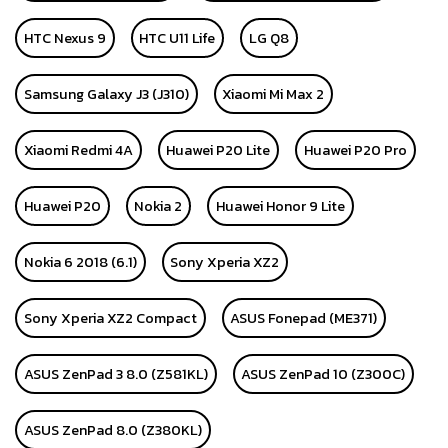
HTC Nexus 9
HTC U11 Life
LG Q8
Samsung Galaxy J3 (J310)
Xiaomi Mi Max 2
Xiaomi Redmi 4A
Huawei P20 Lite
Huawei P20 Pro
Huawei P20
Nokia 2
Huawei Honor 9 Lite
Nokia 6 2018 (6.1)
Sony Xperia XZ2
Sony Xperia XZ2 Compact
ASUS Fonepad (ME371)
ASUS ZenPad 3 8.0 (Z581KL)
ASUS ZenPad 10 (Z300C)
ASUS ZenPad 8.0 (Z380KL)