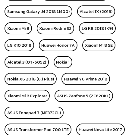
Samsung Galaxy J4 2018 (J400)
Alcatel 1X (2018)
Xiaomi Mi 8
Xiaomi Redmi S2
LG K8 2018 (K9)
LG K10 2018
Huawei Honor 7A
Xiaomi Mi 8 SE
Alcatel 3 (OT-5052)
Nokia 1
Nokia X6 2018 (6.1 Plus)
Huawei Y6 Prime 2018
Xiaomi Mi 8 Explorer
ASUS Zenfone 5 (ZE620KL)
ASUS Fonepad 7 (ME372CL)
ASUS Transformer Pad 700 LTE
Huawei Nova Lite 2017