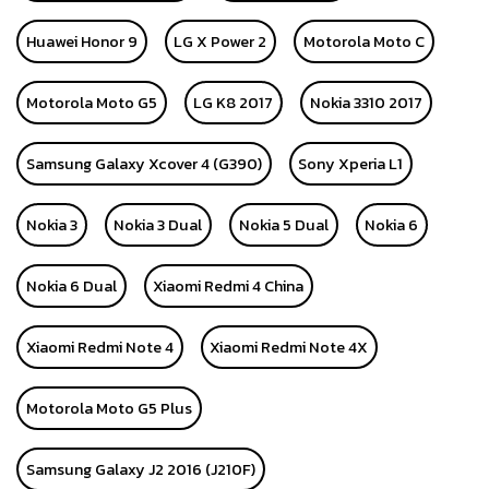
Huawei Honor 9
LG X Power 2
Motorola Moto C
Motorola Moto G5
LG K8 2017
Nokia 3310 2017
Samsung Galaxy Xcover 4 (G390)
Sony Xperia L1
Nokia 3
Nokia 3 Dual
Nokia 5 Dual
Nokia 6
Nokia 6 Dual
Xiaomi Redmi 4 China
Xiaomi Redmi Note 4
Xiaomi Redmi Note 4X
Motorola Moto G5 Plus
Samsung Galaxy J2 2016 (J210F)