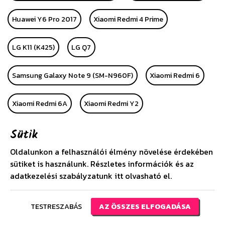
Huawei Y6 Pro 2017
Xiaomi Redmi 4 Prime
LG K11 (K425)
LG Q7
Samsung Galaxy Note 9 (SM-N960F)
Xiaomi Redmi 6
Xiaomi Redmi 6A
Xiaomi Redmi Y2
Sütik
Samsung Galaxy Star Advance
Oldalunkon a felhasználói élmény növelése érdekében
Samsung Galaxy Star 2 Plus
Xiaomi Mi Pad 4 8
sütiket is használunk. Részletes információk és az
adatkezelési szabályzatunk
itt
olvasható el.
Samsung Galaxy Tab S4 10.5 Wifi (SM-T830)
TESTRESZABÁS
AZ ÖSSZES ELFOGADÁSA
Xiaomi Redmi 6 Pro
Xiaomi Mi A2 Lite