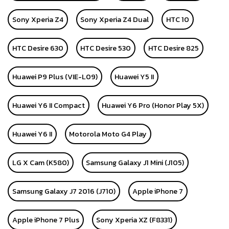
Sony Xperia Z4
Sony Xperia Z4 Dual
HTC 10
HTC Desire 630
HTC Desire 530
HTC Desire 825
Huawei P9 Plus (VIE-L09)
Huawei Y5 II
Huawei Y6 II Compact
Huawei Y6 Pro (Honor Play 5X)
Huawei Y6 II
Motorola Moto G4 Play
LG X Cam (K580)
Samsung Galaxy J1 Mini (J105)
Samsung Galaxy J7 2016 (J710)
Apple iPhone 7
Apple iPhone 7 Plus
Sony Xperia XZ (F8331)