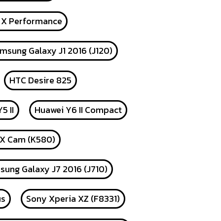
 X Performance
msung Galaxy J1 2016 (J120)
HTC Desire 825
5 II
Huawei Y6 II Compact
 X Cam (K580)
ung Galaxy J7 2016 (J710)
us
Sony Xperia XZ (F8331)