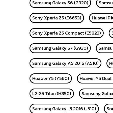
Samsung Galaxy S6 (G920)
Samsun
Sony Xperia Z5 (E6653)
Huawei P1
Sony Xperia Z5 Compact (E5823)
Samsung Galaxy S7 (G930)
Samsun
Samsung Galaxy A5 2016 (A510)
H
Huawei Y5 (Y560)
Huawei Y5 Dual
LG G5 Titan (H850)
Samsung Galax
Samsung Galaxy J5 2016 (J510)
So