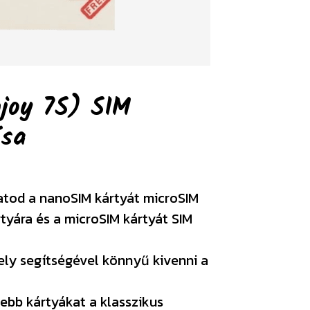
joy 7S) SIM
ása
atod a nanoSIM kártyát microSIM
rtyára és a microSIM kártyát SIM
ely segítségével könnyű kivenni a
ebb kártyákat a klasszikus