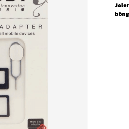
Jelen
böng