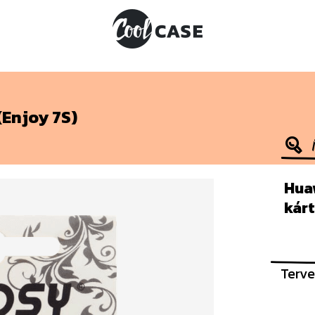
(Enjoy 7S)
Huaw
kár
Terve