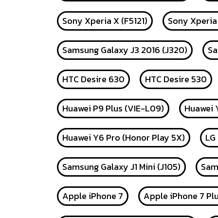
Sony Xperia X (F5121)
Sony Xperia
Samsung Galaxy J3 2016 (J320)
Sa
HTC Desire 630
HTC Desire 530
Huawei P9 Plus (VIE-L09)
Huawei Y
Huawei Y6 Pro (Honor Play 5X)
LG
Samsung Galaxy J1 Mini (J105)
Sams
Apple iPhone 7
Apple iPhone 7 Pl