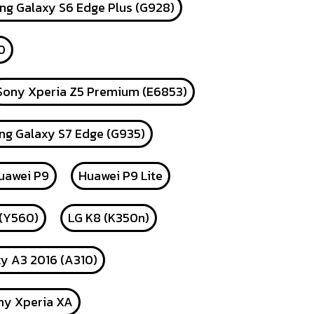
g Galaxy S6 Edge Plus (G928)
0
Sony Xperia Z5 Premium (E6853)
g Galaxy S7 Edge (G935)
uawei P9
Huawei P9 Lite
 (Y560)
LG K8 (K350n)
y A3 2016 (A310)
ny Xperia XA