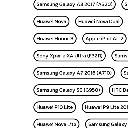
Samsung Galaxy A3 2017 (A320)
S
Huawei Nova
Huawei Nova Dual
Huawei Honor 8
Apple iPad Air 2
Sony Xperia XA Ultra (F3211)
Samsu
Samsung Galaxy A7 2016 (A710)
S
Samsung Galaxy S8 (G950)
HTC De
Huawei P10 Lite
Huawei P9 Lite 20
Huawei Nova Lite
Samsung Galaxy 