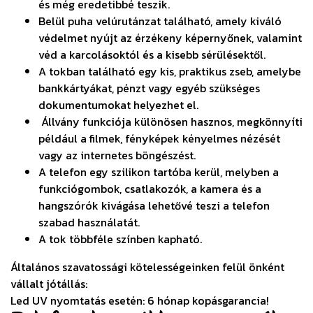
és még eredetibbé teszik.
Belül puha velúrutánzat található, amely kiváló
védelmet nyújt az érzékeny képernyőnek, valamint
véd a karcolásoktól és a kisebb sérülésektől.
A tokban található egy kis, praktikus zseb, amelybe
bankkártyákat, pénzt vagy egyéb szükséges
dokumentumokat helyezhet el.
Állvány funkciója különösen hasznos, megkönnyíti
például a filmek, fényképek kényelmes nézését
vagy az internetes böngészést.
A telefon egy szilikon tartóba kerül, melyben a
funkciógombok, csatlakozók, a kamera és a
hangszórók kivágása lehetővé teszi a telefon
szabad használatát.
A tok többféle színben kapható.
Általános szavatossági kötelességeinken felül önként
vállalt jótállás:
Led UV nyomtatás esetén: 6 hónap kopásgarancia!