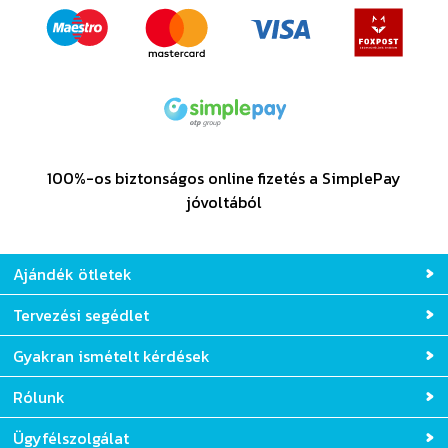
100%-os biztonságos online fizetés a SimplePay
jóvoltából
Ajándék ötletek
Tervezési segédlet
Gyakran ismételt kérdések
Rólunk
Ügyfélszolgálat