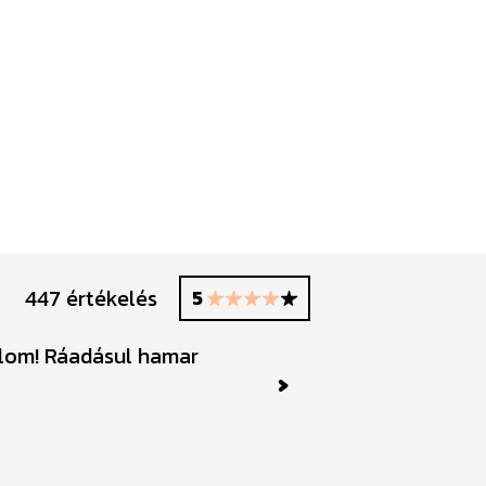
447 értékelés
5
nlom! Ráadásul hamar
Millió kösz
Next