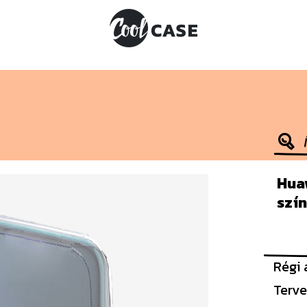
Huaw
szín
Régi 
Terve