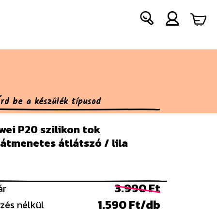
ei P20 szilikon tok
átmenetes átlátszó / lila
3.990 Ft
ár
1.590 Ft/db
zés nélkül