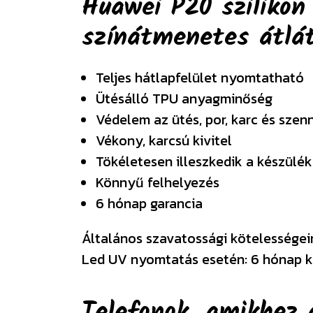
Huawei P20 szilikon
színátmenetes átlát
Teljes hátlapfelület nyomtatható
Ütésálló TPU anyagminőség
Védelem az ütés, por, karc és szen
Vékony, karcsú kivitel
Tökéletesen illeszkedik a készülék
Könnyű felhelyezés
6 hónap garancia
Általános szavatossági kötelességeink
Led UV nyomtatás esetén: 6 hónap k
Telefonok, amikhez 