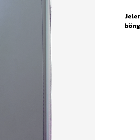
Jelen
böng