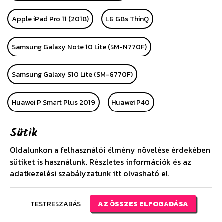
Apple iPad Pro 11 (2018)
LG G8s ThinQ
Samsung Galaxy Note 10 Lite (SM-N770F)
Samsung Galaxy S10 Lite (SM-G770F)
Huawei P Smart Plus 2019
Huawei P40
Sütik
Huawei P40 Pro
Alcatel 1 (OT-5033D)
LG K40S
Oldalunkon a felhasználói élmény növelése érdekében
Apple iPhone SE (2020)
Huawei P40 Lite
sütiket is használunk. Részletes információk és az
adatkezelési szabályzatunk
itt
olvasható el.
Huawei P40 Lite E
Samsung Galaxy A21 (SM-A210F)
TESTRESZABÁS
AZ ÖSSZES ELFOGADÁSA
Huawei Y6s (2019)
Xiaomi Redmi Note 9S