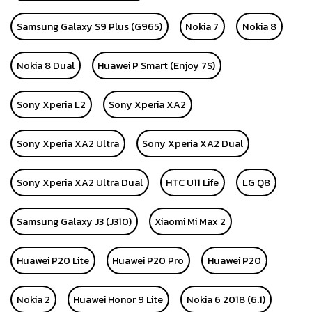
Samsung Galaxy S9 Plus (G965)
Nokia 7
Nokia 8
Nokia 8 Dual
Huawei P Smart (Enjoy 7S)
Sony Xperia L2
Sony Xperia XA2
Sony Xperia XA2 Ultra
Sony Xperia XA2 Dual
Sony Xperia XA2 Ultra Dual
HTC U11 Life
LG Q8
Samsung Galaxy J3 (J310)
Xiaomi Mi Max 2
Huawei P20 Lite
Huawei P20 Pro
Huawei P20
Nokia 2
Huawei Honor 9 Lite
Nokia 6 2018 (6.1)