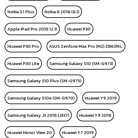
Nokia 3.1 Plus
Nokia 8 2018 (8.1)
Apple iPad Pro 2018 12.9
Huawei P30
Huawei P30 Pro
ASUS Zenfone Max Pro (M2) ZB631KL
Huawei P30 Lite
Samsung Galaxy S10 (SM-G973)
Samsung Galaxy S10 Plus (SM-G975)
Samsung Galaxy S10e (SM-G970)
Huawei Y9 2019
Samsung Galaxy J3 2018 (J337)
Huawei Y9 2018
Huawei Honor View 20
Huawei Y7 2019