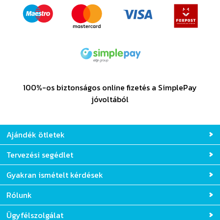
100%-os biztonságos online fizetés a SimplePay
jóvoltából
Ajándék ötletek
Tervezési segédlet
Gyakran ismételt kérdések
Rólunk
Ügyfélszolgálat