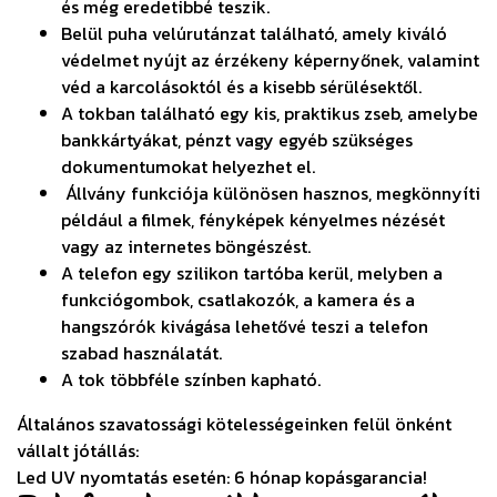
és még eredetibbé teszik.
Belül puha velúrutánzat található, amely kiváló
védelmet nyújt az érzékeny képernyőnek, valamint
véd a karcolásoktól és a kisebb sérülésektől.
A tokban található egy kis, praktikus zseb, amelybe
bankkártyákat, pénzt vagy egyéb szükséges
dokumentumokat helyezhet el.
Állvány funkciója különösen hasznos, megkönnyíti
például a filmek, fényképek kényelmes nézését
vagy az internetes böngészést.
A telefon egy szilikon tartóba kerül, melyben a
funkciógombok, csatlakozók, a kamera és a
hangszórók kivágása lehetővé teszi a telefon
szabad használatát.
A tok többféle színben kapható.
Általános szavatossági kötelességeinken felül önként
vállalt jótállás:
Led UV nyomtatás esetén: 6 hónap kopásgarancia!