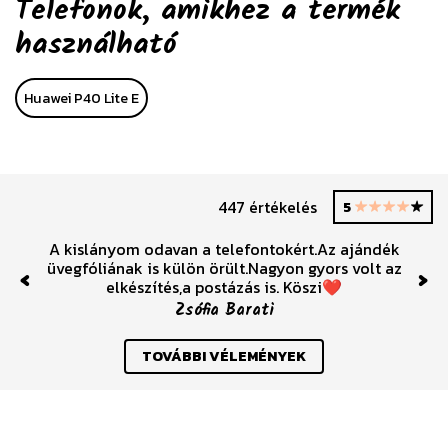
Telefonok, amikhez a termék
használható
Huawei P40 Lite E
447 értékelés
5
A kislányom odavan a telefontokért.Az ajándék
üvegfóliának is külön örült.Nagyon gyors volt az
elkészítés,a postázás is. Köszi❤️
Previous
Nex
Zsófia Barati
TOVÁBBI VÉLEMÉNYEK