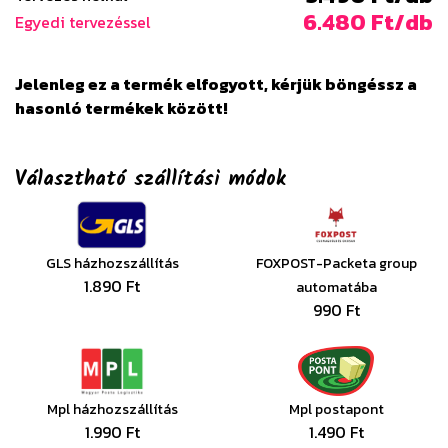
6.480 Ft/db
Egyedi tervezéssel
Jelenleg ez a termék elfogyott, kérjük böngéssz a
hasonló termékek között!
Választható szállítási módok
GLS házhozszállítás
FOXPOST-Packeta group
1.890 Ft
automatába
990 Ft
Mpl házhozszállítás
Mpl postapont
1.990 Ft
1.490 Ft