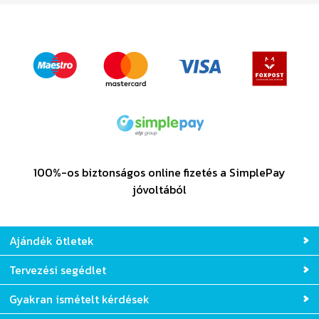
100%-os biztonságos online fizetés a SimplePay
jóvoltából
Ajándék ötletek
Tervezési segédlet
Gyakran ismételt kérdések