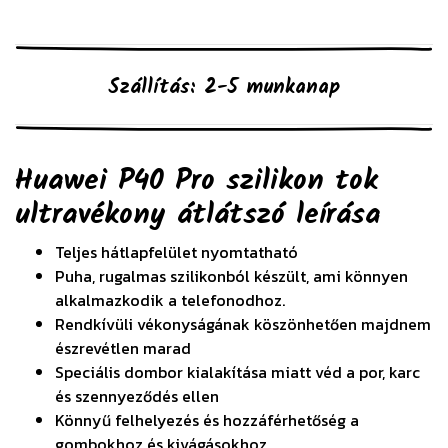
Szállítás: 2-5 munkanap
Huawei P40 Pro szilikon tok
ultravékony átlátszó
leírása
Teljes hátlapfelület nyomtatható
Puha, rugalmas szilikonból készült, ami könnyen
alkalmazkodik a telefonodhoz.
Rendkívüli vékonyságának köszönhetően majdnem
észrevétlen marad
Speciális dombor kialakítása miatt véd a por, karc
és szennyeződés ellen
Könnyű felhelyezés és hozzáférhetőség a
gombokhoz és kivágásokhoz