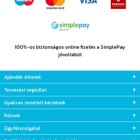
100%-os biztonságos online fizetés a SimplePay
jóvoltából
Ajándék ötletek
Tervezési segédlet
Gyakran ismételt kérdések
Rólunk
Ügyfélszolgálat