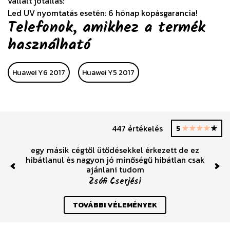
vállalt jótállás:
Led UV nyomtatás esetén: 6 hónap kopásgarancia!
Telefonok, amikhez a termék
használható
Huawei Y6 2017
Huawei Y5 2017
447 értékelés
5
egy másik cégtől ütődésekkel érkezett de ez
hibátlanul és nagyon jó minőségű hibátlan csak
ajánlani tudom
Previous
Nex
Zsófi Cserjési
TOVÁBBI VÉLEMÉNYEK