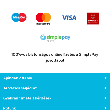
100%-os biztonságos online fizetés a SimplePay
jóvoltából
Ajándék ötletek
Tervezési segédlet
Gyakran ismételt kérdések
Rólunk