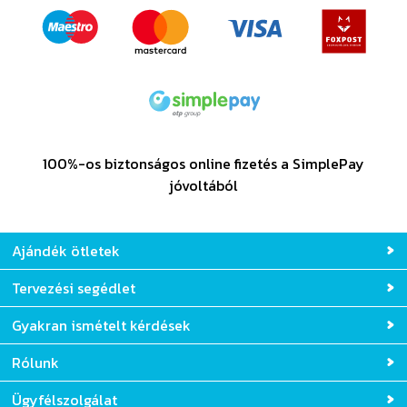
100%-os biztonságos online fizetés a SimplePay
jóvoltából
Ajándék ötletek
Tervezési segédlet
Gyakran ismételt kérdések
Rólunk
Ügyfélszolgálat