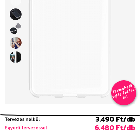
T
er
v
h
e
t
ő
aj
á
t
f
o
t
ó
v
i
s
e
z
al
s
!
3.490 Ft/db
Tervezés nélkül
6.480 Ft/db
Egyedi tervezéssel