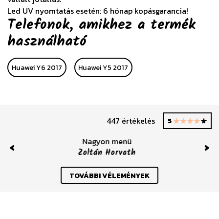
Led UV nyomtatás esetén: 6 hónap kopásgarancia!
Telefonok, amikhez a termék
használható
Huawei Y6 2017
Huawei Y5 2017
447 értékelés
5
 menü
Szuper tokok, imádom
Horvath
Csizmadia A
Previous
Nex
TOVÁBBI VÉLEMÉNYEK