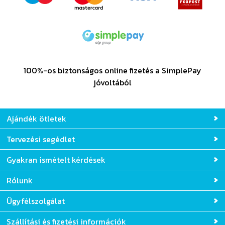
100%-os biztonságos online fizetés a SimplePay
jóvoltából
Ajándék ötletek
Tervezési segédlet
Gyakran ismételt kérdések
Rólunk
Ügyfélszolgálat
Szállítási és fizetési információk