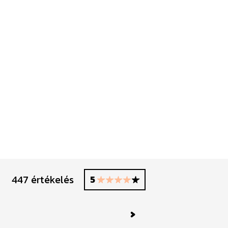
447 értékelés
5
Next