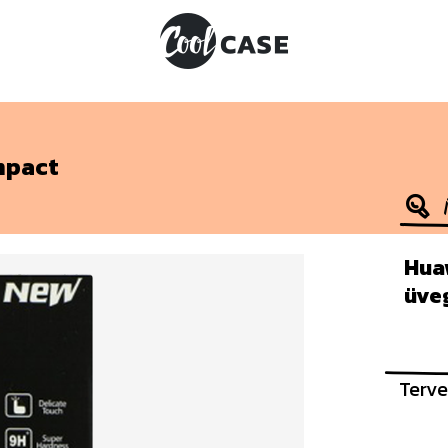
mpact
Hua
üve
Terve