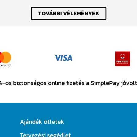
TOVÁBBI VÉLEMÉNYEK
-os biztonságos online fizetés a SimplePay jóvol
Ajándék ötletek
Tervezési segédlet