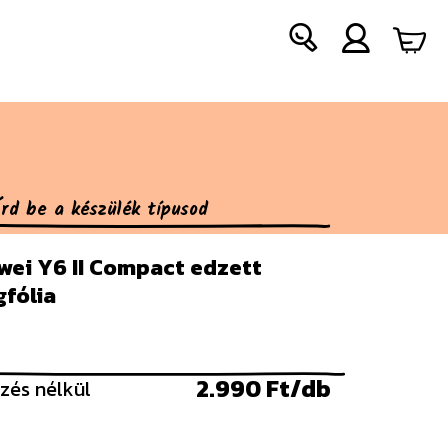
wei Y6 II Compact edzett
gfólia
2.990 Ft/db
zés nélkül