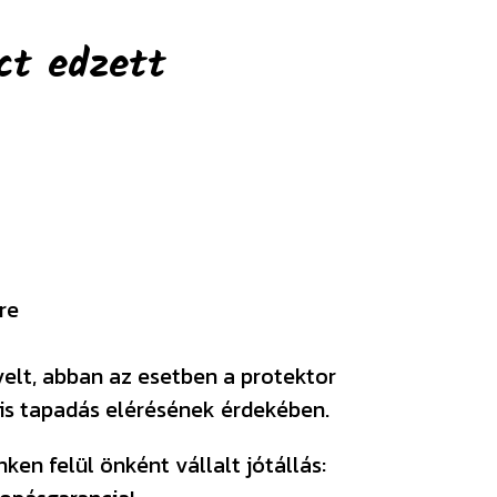
ct edzett
re
velt, abban az esetben a protektor
ális tapadás elérésének érdekében.
en felül önként vállalt jótállás: