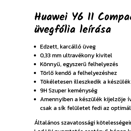
Huawei Y6 II Compa
üvegfólia
leírása
Edzett, karcálló üveg
0,33 mm ultravékony kivitel
Könnyű, egyszerű felhelyezés
Törlő kendő a felhelyezéshez
Tökéletesen illeszkedik a készülék
9H Szuper keménység
Amennyiben a készülék kijelzője í
csak a sík felületet fedi az optim
Általános szavatossági kötelességeink