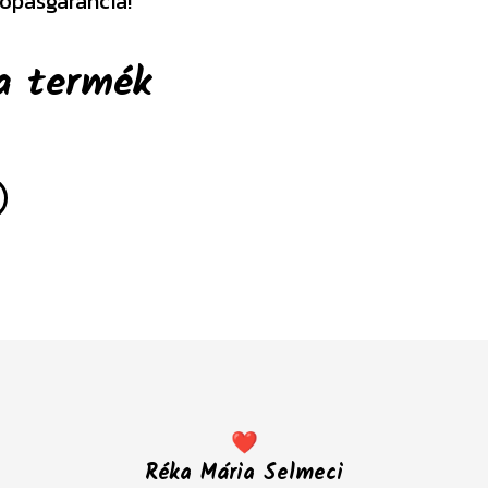
opásgarancia!
a termék
❤️
Réka Mária Selmeci