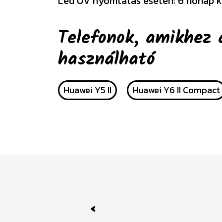
Led UV nyomtatás esetén: 6 hónap k
Telefonok, amikhez 
használható
Huawei Y5 II
Huawei Y6 II Compact
Previous