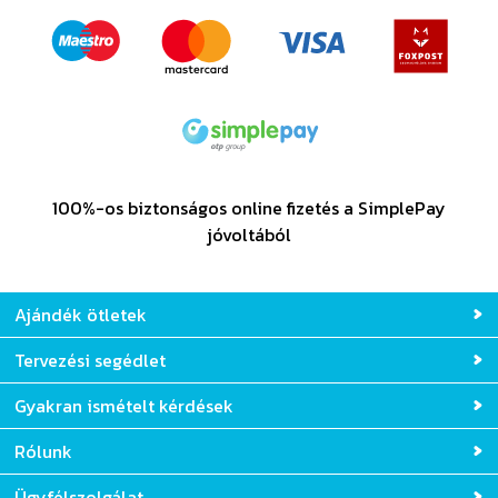
100%-os biztonságos online fizetés a SimplePay
jóvoltából
Ajándék ötletek
Tervezési segédlet
Gyakran ismételt kérdések
Rólunk