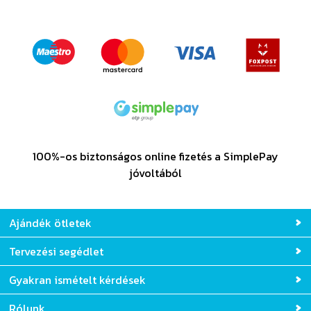
100%-os biztonságos online fizetés a SimplePay
jóvoltából
Ajándék ötletek
Tervezési segédlet
Gyakran ismételt kérdések
Rólunk