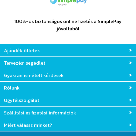
100%-os biztonságos online fizetés a SimplePay
jóvoltából
Ajándék ötletek
Tervezési segédlet
Gyakran ismételt kérdések
Rólunk
Ügyfélszolgálat
Szállítási és fizetési információk
Miért válassz minket?