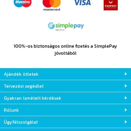
100%-os biztonságos online fizetés a SimplePay
jóvoltából
Ajándék ötletek
Tervezési segédlet
Gyakran ismételt kérdések
Rólunk
Ügyfélszolgálat