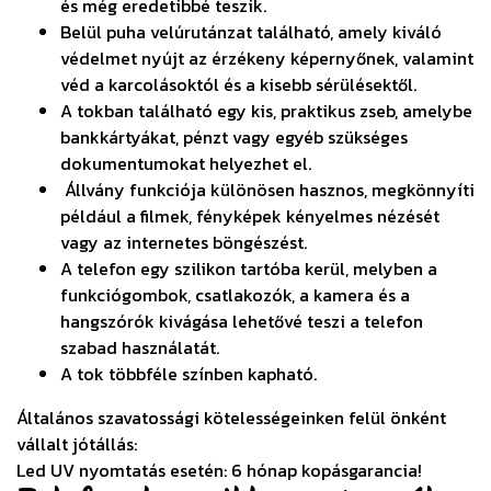
és még eredetibbé teszik.
Belül puha velúrutánzat található, amely kiváló
védelmet nyújt az érzékeny képernyőnek, valamint
véd a karcolásoktól és a kisebb sérülésektől.
A tokban található egy kis, praktikus zseb, amelybe
bankkártyákat, pénzt vagy egyéb szükséges
dokumentumokat helyezhet el.
Állvány funkciója különösen hasznos, megkönnyíti
például a filmek, fényképek kényelmes nézését
vagy az internetes böngészést.
A telefon egy szilikon tartóba kerül, melyben a
funkciógombok, csatlakozók, a kamera és a
hangszórók kivágása lehetővé teszi a telefon
szabad használatát.
A tok többféle színben kapható.
Általános szavatossági kötelességeinken felül önként
vállalt jótállás:
Led UV nyomtatás esetén: 6 hónap kopásgarancia!