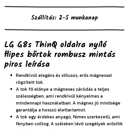
Szállítás: 2-5 munkanap
LG G8s ThinQ oldalra nyíló
flipes bőrtok rombusz mintás
piros
leírása
Rendkívül elegáns és stílusos, erős mágnessel
rögzített tok.
A tok fő előnye a mágneses záródás a teljes
szélességben, ami rendkívül kényelmes a
mindennapi használatban. A mágnes jó minősége
garantálja a hosszú élettartamot.
A tok egy érdekes anyagú, fémes szerkezetű, ami
fényben csillog. A széleken lévő szegélyek erősítik