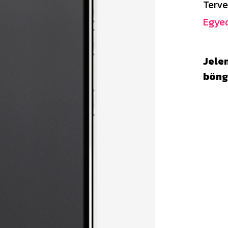
Terve
Egyed
Jelen
böng