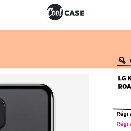
LG K
ROA
Régi 
Régi 