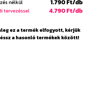
1.790 Ft/db
zés nélkül
4.790 Ft/db
i tervezéssel
leg ez a termék elfogyott, kérjük
éssz a hasonló termékek között!