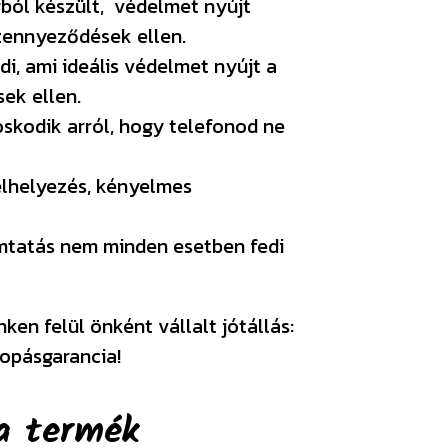
ból készült, védelmet nyújt
szennyeződések ellen.
di, ami ideális védelmet nyújt a
sek ellen.
oskodik arról, hogy telefonod ne
elhelyezés, kényelmes
omtatás nem minden esetben fedi
en felül önként vállalt jótállás:
opásgarancia!
a termék