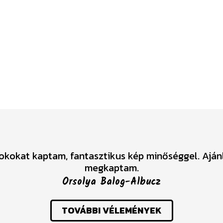
tokokat kaptam, fantasztikus kép minőséggel. Ajá
megkaptam.
Orsolya Balog-Albucz
TOVÁBBI VÉLEMÉNYEK