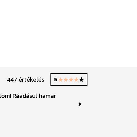
447 értékelés
5
nlom! Ráadásul hamar
Next