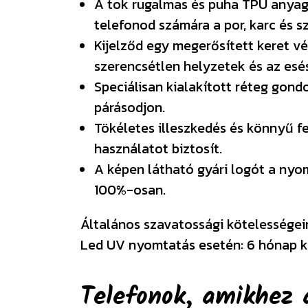
A tok rugalmas és puha TPU anyag
telefonod számára a por, karc és 
Kijelződ egy megerősített keret vé
szerencsétlen helyzetek és az esé
Speciálisan kialakított réteg gond
párásodjon.
Tökéletes illeszkedés és könnyű f
használatot biztosít.
A képen látható gyári logót a ny
100%-osan.
Általános szavatossági kötelességeink
Led UV nyomtatás esetén: 6 hónap k
Telefonok, amikhez 