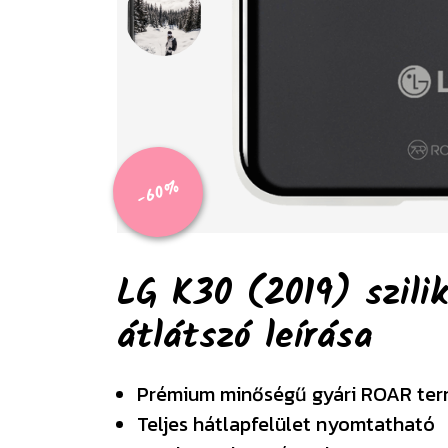
-60%
LG K30 (2019) szili
átlátszó
leírása
Prémium minőségű gyári ROAR te
Teljes hátlapfelület nyomtatható