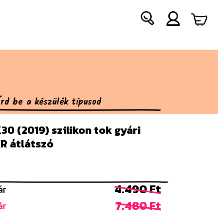
30 (2019) szilikon tok gyári
R átlátszó
4.490 Ft
ár
7.480 Ft
ár