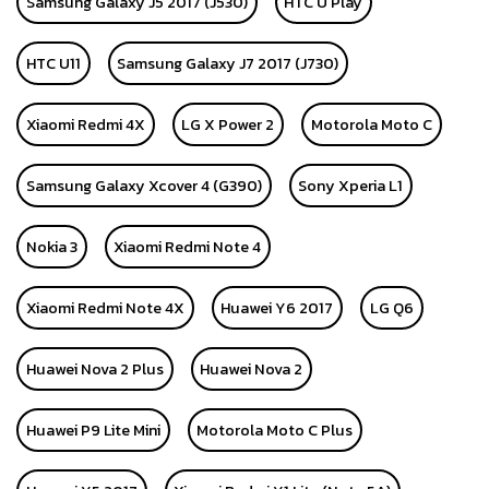
Samsung Galaxy J5 2017 (J530)
HTC U Play
HTC U11
Samsung Galaxy J7 2017 (J730)
Xiaomi Redmi 4X
LG X Power 2
Motorola Moto C
Samsung Galaxy Xcover 4 (G390)
Sony Xperia L1
Nokia 3
Xiaomi Redmi Note 4
Xiaomi Redmi Note 4X
Huawei Y6 2017
LG Q6
Huawei Nova 2 Plus
Huawei Nova 2
Huawei P9 Lite Mini
Motorola Moto C Plus