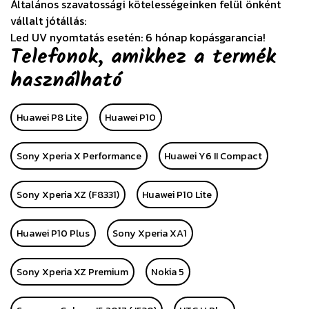
Általános szavatossági kötelességeinken felül önként
vállalt jótállás:
Led UV nyomtatás esetén: 6 hónap kopásgarancia!
Telefonok, amikhez a termék
használható
Huawei P8 Lite
Huawei P10
Sony Xperia X Performance
Huawei Y6 II Compact
Sony Xperia XZ (F8331)
Huawei P10 Lite
Huawei P10 Plus
Sony Xperia XA1
Sony Xperia XZ Premium
Nokia 5