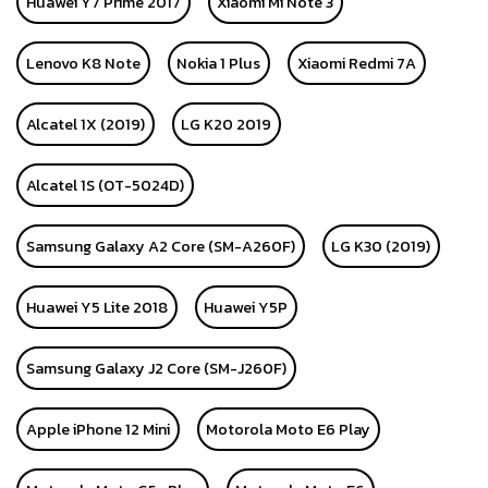
Huawei Y7 Prime 2017
Xiaomi Mi Note 3
Lenovo K8 Note
Nokia 1 Plus
Xiaomi Redmi 7A
Alcatel 1X (2019)
LG K20 2019
Alcatel 1S (OT-5024D)
Samsung Galaxy A2 Core (SM-A260F)
LG K30 (2019)
Huawei Y5 Lite 2018
Huawei Y5P
Samsung Galaxy J2 Core (SM-J260F)
Apple iPhone 12 Mini
Motorola Moto E6 Play