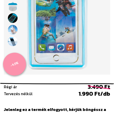
-45%
3.490 Ft
Régi ár
1.990 Ft/db
Tervezés nélkül
Jelenleg ez a termék elfogyott, kérjük böngéssz a