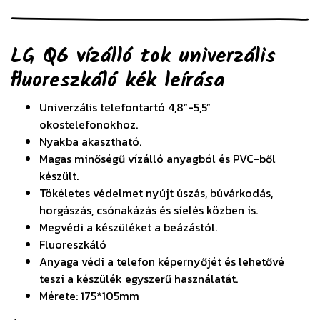
LG Q6 vízálló tok univerzális
fluoreszkáló kék
leírása
Univerzális telefontartó 4,8”-5,5”
okostelefonokhoz.
Nyakba akasztható.
Magas minőségű vízálló anyagból és PVC-ből
készült.
Tökéletes védelmet nyújt úszás, búvárkodás,
horgászás, csónakázás és síelés közben is.
Megvédi a készüléket a beázástól.
Fluoreszkáló
Anyaga védi a telefon képernyőjét és lehetővé
teszi a készülék egyszerű használatát.
Mérete: 175*105mm