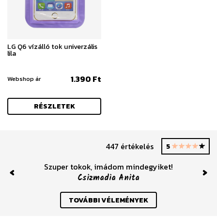
LG Q6 vízálló tok univerzális
lila
1.390 Ft
Webshop ár
RÉSZLETEK
447 értékelés
5
Szuper tokok, imádom mindegyiket!
Csizmadia Anita
Previous
Nex