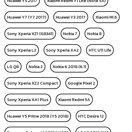
Huawei Y5 2017
Xiaomi Redmi Y1 Lite (Note 5A)
Huawei Y7 (Y7 2017)
Huawei Y3 2017
Xiaomi Mi 6
Sony Xperia XZ1 (G8341)
Nokia 7
Nokia 8
Sony Xperia L2
Sony Xperia XA2
HTC U11 Life
LG Q8
Nokia 2
Nokia 6 2018 (6.1)
Sony Xperia XZ2 Compact
Google Pixel 2
Sony Xperia XA1 Plus
Xiaomi Redmi 5A
Huawei Y5 Prime 2018 (Y5 2018)
HTC Desire 12