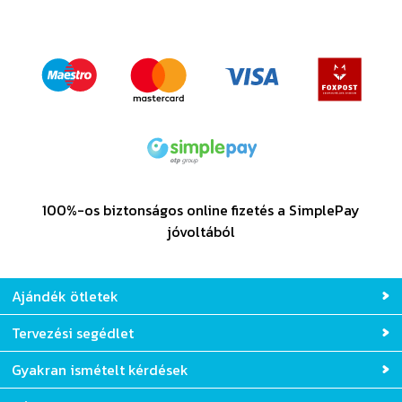
TOVÁBBI VÉLEMÉNYEK
100%-os biztonságos online fizetés a SimplePay
jóvoltából
Ajándék ötletek
Tervezési segédlet