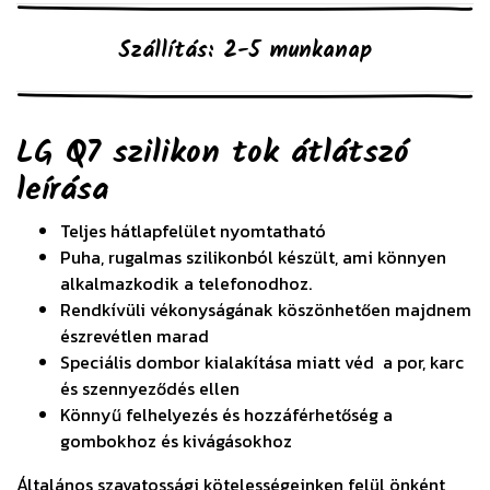
Szállítás: 2-5 munkanap
LG Q7 szilikon tok átlátszó
leírása
Teljes hátlapfelület nyomtatható
Puha, rugalmas szilikonból készült, ami könnyen
alkalmazkodik a telefonodhoz.
Rendkívüli vékonyságának köszönhetően majdnem
észrevétlen marad
Speciális dombor kialakítása miatt véd a por, karc
és szennyeződés ellen
Könnyű felhelyezés és hozzáférhetőség a
gombokhoz és kivágásokhoz
Általános szavatossági kötelességeinken felül önként