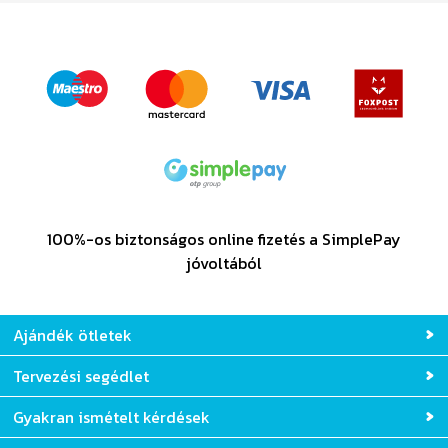
100%-os biztonságos online fizetés a SimplePay
jóvoltából
Ajándék ötletek
Tervezési segédlet
Gyakran ismételt kérdések