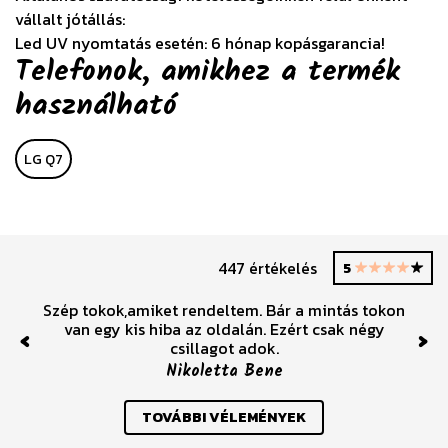
vállalt jótállás:
Led UV nyomtatás esetén: 6 hónap kopásgarancia!
Telefonok, amikhez a termék
használható
LG Q7
447 értékelés
5
Szép tokok,amiket rendeltem. Bár a mintás tokon
van egy kis hiba az oldalán. Ezért csak négy
csillagot adok.
Previous
Nex
Nikoletta Bene
TOVÁBBI VÉLEMÉNYEK