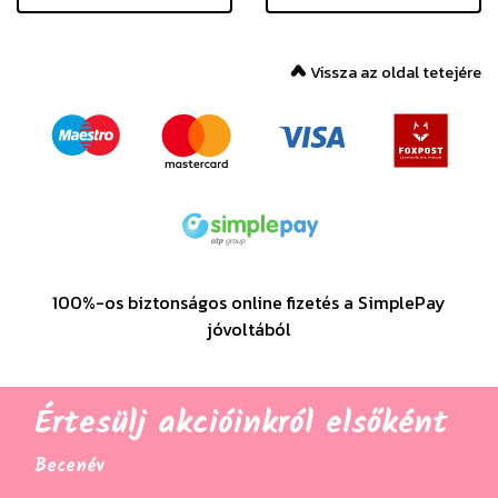
Vissza az oldal tetejére
100%-os biztonságos online fizetés a SimplePay
jóvoltából
Értesülj akcióinkról elsőként
Becenév