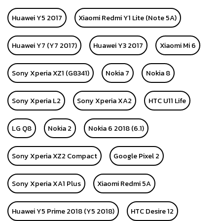
Huawei Y5 2017
Xiaomi Redmi Y1 Lite (Note 5A)
Huawei Y7 (Y7 2017)
Huawei Y3 2017
Xiaomi Mi 6
Sony Xperia XZ1 (G8341)
Nokia 7
Nokia 8
Sony Xperia L2
Sony Xperia XA2
HTC U11 Life
LG Q8
Nokia 2
Nokia 6 2018 (6.1)
Sony Xperia XZ2 Compact
Google Pixel 2
Sony Xperia XA1 Plus
Xiaomi Redmi 5A
Huawei Y5 Prime 2018 (Y5 2018)
HTC Desire 12