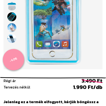
-45%
3.490 Ft
Régi ár
1.990 Ft/db
Tervezés nélkül
Jelenleg ez a termék elfogyott, kérjük böngéssz a