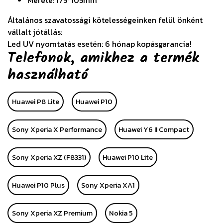
Mérete: 175*105mm
Általános szavatossági kötelességeinken felül önként
vállalt jótállás:
Led UV nyomtatás esetén: 6 hónap kopásgarancia!
Telefonok, amikhez a termék
használható
Huawei P8 Lite
Huawei P10
Sony Xperia X Performance
Huawei Y6 II Compact
Sony Xperia XZ (F8331)
Huawei P10 Lite
Huawei P10 Plus
Sony Xperia XA1
Sony Xperia XZ Premium
Nokia 5