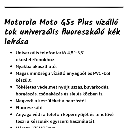
Motorola Moto G5s Plus vízálló
tok univerzális fluoreszkáló kék
leírása
Univerzális telefontartó 4,8”-5,5”
okostelefonokhoz.
Nyakba akasztható.
Magas minőségű vízálló anyagból és PVC-ből
készült.
Tökéletes védelmet nyújt úszás, búvárkodás,
horgászás, csónakázás és síelés közben is.
Megvédi a készüléket a beázástól.
Fluoreszkáló
Anyaga védi a telefon képernyőjét és lehetővé
teszi a készülék egyszerű használatát.