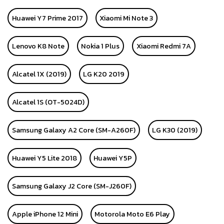
Huawei Y7 Prime 2017
Xiaomi Mi Note 3
Lenovo K8 Note
Nokia 1 Plus
Xiaomi Redmi 7A
Alcatel 1X (2019)
LG K20 2019
Alcatel 1S (OT-5024D)
Samsung Galaxy A2 Core (SM-A260F)
LG K30 (2019)
Huawei Y5 Lite 2018
Huawei Y5P
Samsung Galaxy J2 Core (SM-J260F)
Apple iPhone 12 Mini
Motorola Moto E6 Play