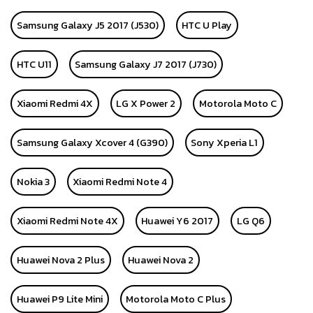
Samsung Galaxy J5 2017 (J530)
HTC U Play
HTC U11
Samsung Galaxy J7 2017 (J730)
Xiaomi Redmi 4X
LG X Power 2
Motorola Moto C
Samsung Galaxy Xcover 4 (G390)
Sony Xperia L1
Nokia 3
Xiaomi Redmi Note 4
Xiaomi Redmi Note 4X
Huawei Y6 2017
LG Q6
Huawei Nova 2 Plus
Huawei Nova 2
Huawei P9 Lite Mini
Motorola Moto C Plus