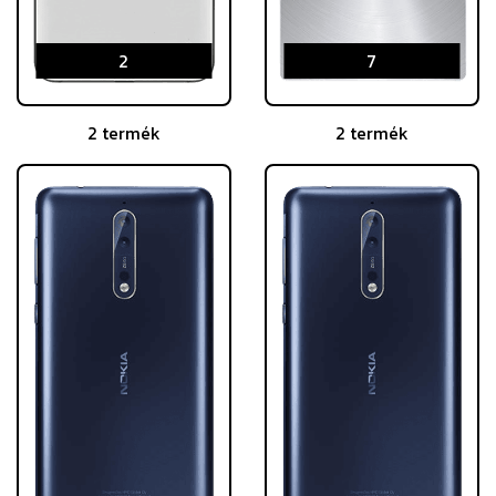
2
7
2 termék
2 termék