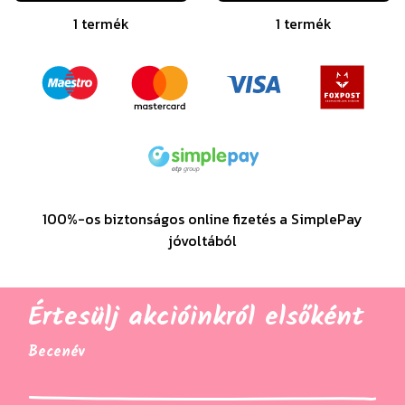
1 termék
1 termék
100%-os biztonságos online fizetés a SimplePay
jóvoltából
Értesülj akcióinkról elsőként
Becenév