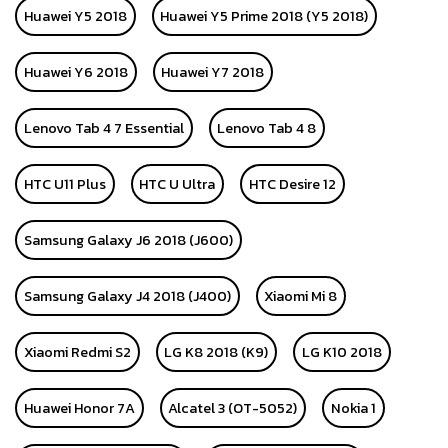
Huawei Y5 2018
Huawei Y5 Prime 2018 (Y5 2018)
Huawei Y6 2018
Huawei Y7 2018
Lenovo Tab 4 7 Essential
Lenovo Tab 4 8
HTC U11 Plus
HTC U Ultra
HTC Desire 12
Samsung Galaxy J6 2018 (J600)
Samsung Galaxy J4 2018 (J400)
Xiaomi Mi 8
Xiaomi Redmi S2
LG K8 2018 (K9)
LG K10 2018
Huawei Honor 7A
Alcatel 3 (OT-5052)
Nokia 1