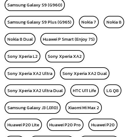
Samsung Galaxy S9 (G960)
Samsung Galaxy S9 Plus (G965)
Nokia 7
Nokia 8
Nokia 8 Dual
Huawei P Smart (Enjoy 7S)
Sony Xperia L2
Sony Xperia XA2
Sony Xperia XA2 Ultra
Sony Xperia XA2 Dual
Sony Xperia XA2 Ultra Dual
HTC U11 Life
LG Q8
Samsung Galaxy J3 (J310)
Xiaomi Mi Max 2
Huawei P20 Lite
Huawei P20 Pro
Huawei P20