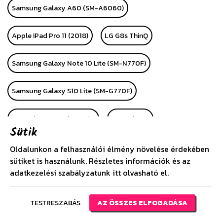
Samsung Galaxy A60 (SM-A6060)
Apple iPad Pro 11 (2018)
LG G8s ThinQ
Samsung Galaxy Note 10 Lite (SM-N770F)
Samsung Galaxy S10 Lite (SM-G770F)
Huawei P Smart Plus 2019
Huawei P40
Sütik
Huawei P40 Pro
Alcatel 1 (OT-5033D)
LG K40S
Oldalunkon a felhasználói élmény növelése érdekében
sütiket is használunk. Részletes információk és az
adatkezelési szabályzatunk
itt
olvasható el.
Apple iPhone SE (2020)
Huawei P40 Lite
Huawei P40 Lite E
Samsung Galaxy A21 (SM-A210F)
TESTRESZABÁS
AZ ÖSSZES ELFOGADÁSA