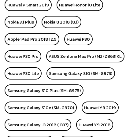
Huawei P Smart 2019
Huawei Honor 10 Lite
Nokia 3.1 Plus
Nokia 8 2018 (8.1)
Apple iPad Pro 2018 12.9
Huawei P30
Huawei P30 Pro
ASUS Zenfone Max Pro (M2) ZB631KL
Huawei P30 Lite
Samsung Galaxy S10 (SM-G973)
Samsung Galaxy S10 Plus (SM-G975)
Samsung Galaxy S10e (SM-G970)
Huawei Y9 2019
Samsung Galaxy J3 2018 (J337)
Huawei Y9 2018