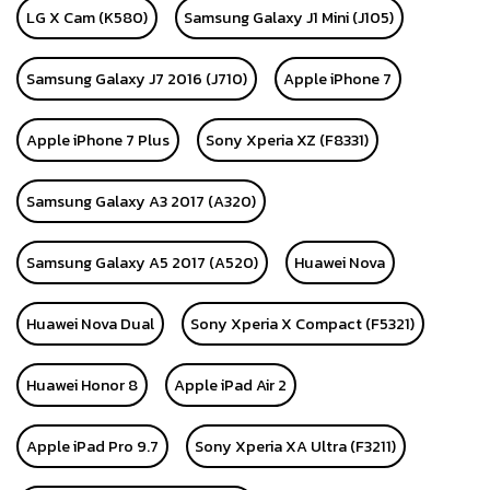
LG X Cam (K580)
Samsung Galaxy J1 Mini (J105)
Samsung Galaxy J7 2016 (J710)
Apple iPhone 7
Apple iPhone 7 Plus
Sony Xperia XZ (F8331)
Samsung Galaxy A3 2017 (A320)
Samsung Galaxy A5 2017 (A520)
Huawei Nova
Huawei Nova Dual
Sony Xperia X Compact (F5321)
Huawei Honor 8
Apple iPad Air 2
Apple iPad Pro 9.7
Sony Xperia XA Ultra (F3211)