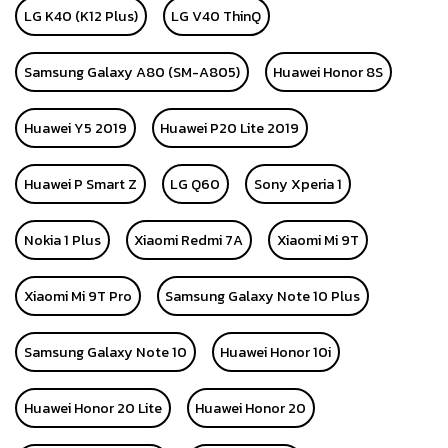
LG K40 (K12 Plus)
LG V40 ThinQ
Samsung Galaxy A80 (SM-A805)
Huawei Honor 8S
Huawei Y5 2019
Huawei P20 Lite 2019
Huawei P Smart Z
LG Q60
Sony Xperia 1
Nokia 1 Plus
Xiaomi Redmi 7A
Xiaomi Mi 9T
Xiaomi Mi 9T Pro
Samsung Galaxy Note 10 Plus
Samsung Galaxy Note 10
Huawei Honor 10i
Huawei Honor 20 Lite
Huawei Honor 20