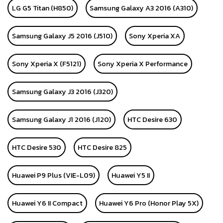
LG G5 Titan (H850)
Samsung Galaxy A3 2016 (A310)
Samsung Galaxy J5 2016 (J510)
Sony Xperia XA
Sony Xperia X (F5121)
Sony Xperia X Performance
Samsung Galaxy J3 2016 (J320)
Samsung Galaxy J1 2016 (J120)
HTC Desire 630
HTC Desire 530
HTC Desire 825
Huawei P9 Plus (VIE-L09)
Huawei Y5 II
Huawei Y6 II Compact
Huawei Y6 Pro (Honor Play 5X)