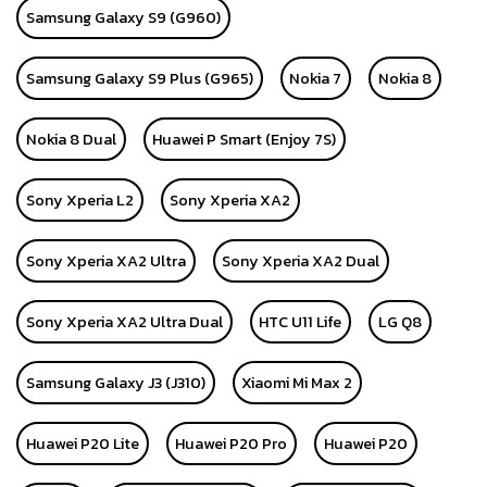
Samsung Galaxy S9 (G960)
Samsung Galaxy S9 Plus (G965)
Nokia 7
Nokia 8
Nokia 8 Dual
Huawei P Smart (Enjoy 7S)
Sony Xperia L2
Sony Xperia XA2
Sony Xperia XA2 Ultra
Sony Xperia XA2 Dual
Sony Xperia XA2 Ultra Dual
HTC U11 Life
LG Q8
Samsung Galaxy J3 (J310)
Xiaomi Mi Max 2
Huawei P20 Lite
Huawei P20 Pro
Huawei P20