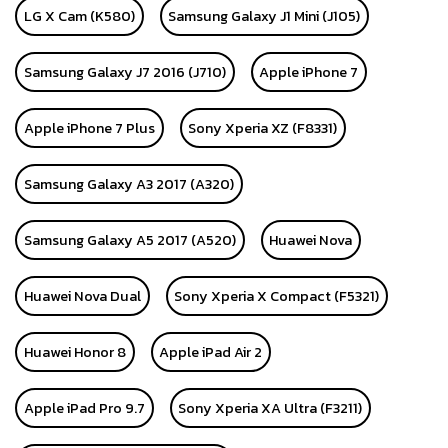
LG X Cam (K580)
Samsung Galaxy J1 Mini (J105)
Samsung Galaxy J7 2016 (J710)
Apple iPhone 7
Apple iPhone 7 Plus
Sony Xperia XZ (F8331)
Samsung Galaxy A3 2017 (A320)
Samsung Galaxy A5 2017 (A520)
Huawei Nova
Huawei Nova Dual
Sony Xperia X Compact (F5321)
Huawei Honor 8
Apple iPad Air 2
Apple iPad Pro 9.7
Sony Xperia XA Ultra (F3211)