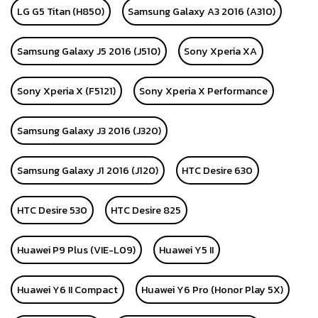
LG G5 Titan (H850)
Samsung Galaxy A3 2016 (A310)
Samsung Galaxy J5 2016 (J510)
Sony Xperia XA
Sony Xperia X (F5121)
Sony Xperia X Performance
Samsung Galaxy J3 2016 (J320)
Samsung Galaxy J1 2016 (J120)
HTC Desire 630
HTC Desire 530
HTC Desire 825
Huawei P9 Plus (VIE-L09)
Huawei Y5 II
Huawei Y6 II Compact
Huawei Y6 Pro (Honor Play 5X)