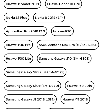
Huawei P Smart 2019
Huawei Honor 10 Lite
Nokia 3.1 Plus
Nokia 8 2018 (8.1)
Apple iPad Pro 2018 12.9
Huawei P30
Huawei P30 Pro
ASUS Zenfone Max Pro (M2) ZB631KL
Huawei P30 Lite
Samsung Galaxy S10 (SM-G973)
Samsung Galaxy S10 Plus (SM-G975)
Samsung Galaxy S10e (SM-G970)
Huawei Y9 2019
Samsung Galaxy J3 2018 (J337)
Huawei Y9 2018