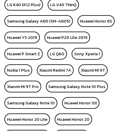
LG K40 (K12 Plus)
LG V40 ThinQ
Samsung Galaxy A80 (SM-A805)
Huawei Honor 8S
Huawei Y5 2019
Huawei P20 Lite 2019
Huawei P Smart Z
LG Q60
Sony Xperia 1
Nokia 1 Plus
Xiaomi Redmi 7A
Xiaomi Mi 9T
Xiaomi Mi 9T Pro
Samsung Galaxy Note 10 Plus
Samsung Galaxy Note 10
Huawei Honor 10i
Huawei Honor 20 Lite
Huawei Honor 20