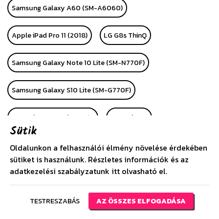
Samsung Galaxy A60 (SM-A6060)
Apple iPad Pro 11 (2018)
LG G8s ThinQ
Samsung Galaxy Note 10 Lite (SM-N770F)
Samsung Galaxy S10 Lite (SM-G770F)
Huawei P Smart Plus 2019
Huawei P40
Sütik
Huawei P40 Pro
Alcatel 1 (OT-5033D)
LG K40S
Oldalunkon a felhasználói élmény növelése érdekében
sütiket is használunk. Részletes információk és az
adatkezelési szabályzatunk
itt
olvasható el.
Apple iPhone SE (2020)
Huawei P40 Lite
Huawei P40 Lite E
Samsung Galaxy A21 (SM-A210F)
TESTRESZABÁS
AZ ÖSSZES ELFOGADÁSA