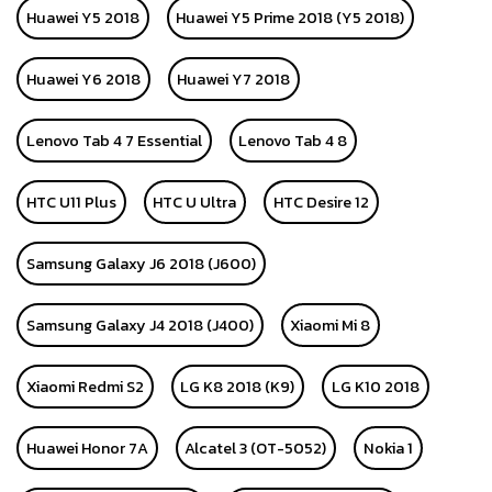
Huawei Y5 2018
Huawei Y5 Prime 2018 (Y5 2018)
Huawei Y6 2018
Huawei Y7 2018
Lenovo Tab 4 7 Essential
Lenovo Tab 4 8
HTC U11 Plus
HTC U Ultra
HTC Desire 12
Samsung Galaxy J6 2018 (J600)
Samsung Galaxy J4 2018 (J400)
Xiaomi Mi 8
Xiaomi Redmi S2
LG K8 2018 (K9)
LG K10 2018
Huawei Honor 7A
Alcatel 3 (OT-5052)
Nokia 1