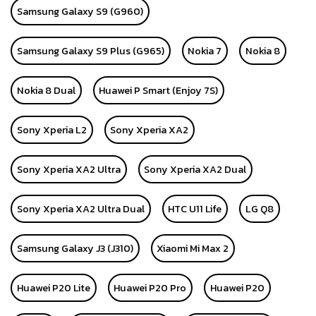
Samsung Galaxy S9 (G960)
Samsung Galaxy S9 Plus (G965)
Nokia 7
Nokia 8
Nokia 8 Dual
Huawei P Smart (Enjoy 7S)
Sony Xperia L2
Sony Xperia XA2
Sony Xperia XA2 Ultra
Sony Xperia XA2 Dual
Sony Xperia XA2 Ultra Dual
HTC U11 Life
LG Q8
Samsung Galaxy J3 (J310)
Xiaomi Mi Max 2
Huawei P20 Lite
Huawei P20 Pro
Huawei P20