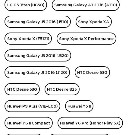
LG G5 Titan (H850)
Samsung Galaxy A3 2016 (A310)
Samsung Galaxy J5 2016 (J510)
Sony Xperia XA
Sony Xperia X (F5121)
Sony Xperia X Performance
Samsung Galaxy J3 2016 (J320)
Samsung Galaxy J1 2016 (J120)
HTC Desire 630
HTC Desire 530
HTC Desire 825
Huawei P9 Plus (VIE-L09)
Huawei Y5 II
Huawei Y6 II Compact
Huawei Y6 Pro (Honor Play 5X)