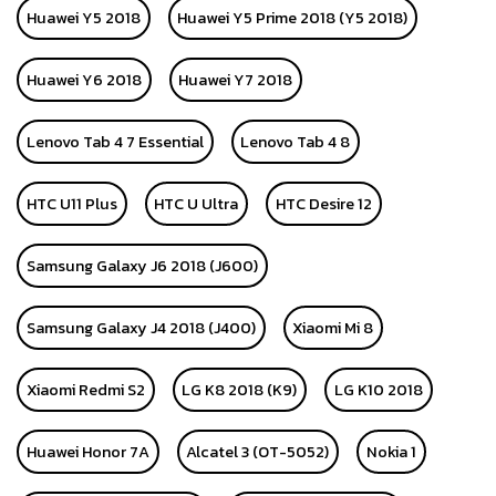
Huawei Y5 2018
Huawei Y5 Prime 2018 (Y5 2018)
Huawei Y6 2018
Huawei Y7 2018
Lenovo Tab 4 7 Essential
Lenovo Tab 4 8
HTC U11 Plus
HTC U Ultra
HTC Desire 12
Samsung Galaxy J6 2018 (J600)
Samsung Galaxy J4 2018 (J400)
Xiaomi Mi 8
Xiaomi Redmi S2
LG K8 2018 (K9)
LG K10 2018
Huawei Honor 7A
Alcatel 3 (OT-5052)
Nokia 1