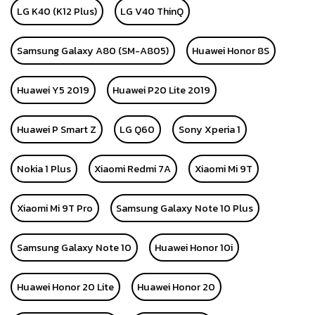
LG K40 (K12 Plus)
LG V40 ThinQ
Samsung Galaxy A80 (SM-A805)
Huawei Honor 8S
Huawei Y5 2019
Huawei P20 Lite 2019
Huawei P Smart Z
LG Q60
Sony Xperia 1
Nokia 1 Plus
Xiaomi Redmi 7A
Xiaomi Mi 9T
Xiaomi Mi 9T Pro
Samsung Galaxy Note 10 Plus
Samsung Galaxy Note 10
Huawei Honor 10i
Huawei Honor 20 Lite
Huawei Honor 20