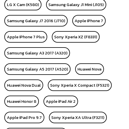
LG X Cam (K580)
Samsung Galaxy J1 Mini (J105)
Samsung Galaxy J7 2016 (J710)
Apple iPhone 7
Apple iPhone 7 Plus
Sony Xperia XZ (F8331)
Samsung Galaxy A3 2017 (A320)
Samsung Galaxy A5 2017 (A520)
Huawei Nova
Huawei Nova Dual
Sony Xperia X Compact (F5321)
Huawei Honor 8
Apple iPad Air 2
Apple iPad Pro 9.7
Sony Xperia XA Ultra (F3211)