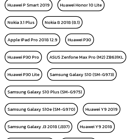
Huawei P Smart 2019
Huawei Honor 10 Lite
Nokia 3.1 Plus
Nokia 8 2018 (8.1)
Apple iPad Pro 2018 12.9
Huawei P30
Huawei P30 Pro
ASUS Zenfone Max Pro (M2) ZB631KL
Huawei P30 Lite
Samsung Galaxy S10 (SM-G973)
Samsung Galaxy S10 Plus (SM-G975)
Samsung Galaxy S10e (SM-G970)
Huawei Y9 2019
Samsung Galaxy J3 2018 (J337)
Huawei Y9 2018