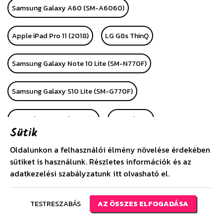
Samsung Galaxy A60 (SM-A6060)
Apple iPad Pro 11 (2018)
LG G8s ThinQ
Samsung Galaxy Note 10 Lite (SM-N770F)
Samsung Galaxy S10 Lite (SM-G770F)
Huawei P Smart Plus 2019
Huawei P40
Sütik
Huawei P40 Pro
Alcatel 1 (OT-5033D)
LG K40S
Oldalunkon a felhasználói élmény növelése érdekében
sütiket is használunk. Részletes információk és az
adatkezelési szabályzatunk
itt
olvasható el.
Apple iPhone SE (2020)
Huawei P40 Lite
Huawei P40 Lite E
Samsung Galaxy A21 (SM-A210F)
TESTRESZABÁS
AZ ÖSSZES ELFOGADÁSA