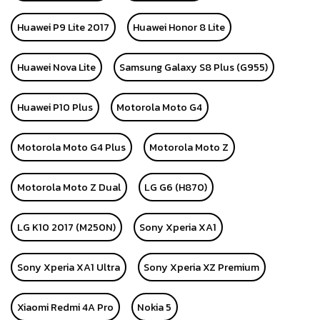
Huawei P9 Lite 2017
Huawei Honor 8 Lite
Huawei Nova Lite
Samsung Galaxy S8 Plus (G955)
Huawei P10 Plus
Motorola Moto G4
Motorola Moto G4 Plus
Motorola Moto Z
Motorola Moto Z Dual
LG G6 (H870)
LG K10 2017 (M250N)
Sony Xperia XA1
Sony Xperia XA1 Ultra
Sony Xperia XZ Premium
Xiaomi Redmi 4A Pro
Nokia 5