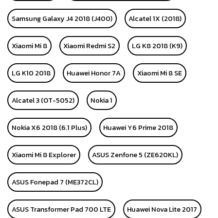
Samsung Galaxy J4 2018 (J400)
Alcatel 1X (2018)
Xiaomi Mi 8
Xiaomi Redmi S2
LG K8 2018 (K9)
LG K10 2018
Huawei Honor 7A
Xiaomi Mi 8 SE
Alcatel 3 (OT-5052)
Nokia 1
Nokia X6 2018 (6.1 Plus)
Huawei Y6 Prime 2018
Xiaomi Mi 8 Explorer
ASUS Zenfone 5 (ZE620KL)
ASUS Fonepad 7 (ME372CL)
ASUS Transformer Pad 700 LTE
Huawei Nova Lite 2017