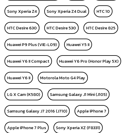
Sony Xperia Z4
Sony Xperia Z4 Dual
HTC 10
HTC Desire 630
HTC Desire 530
HTC Desire 825
Huawei P9 Plus (VIE-L09)
Huawei Y5 II
Huawei Y6 II Compact
Huawei Y6 Pro (Honor Play 5X)
Huawei Y6 II
Motorola Moto G4 Play
LG X Cam (K580)
Samsung Galaxy J1 Mini (J105)
Samsung Galaxy J7 2016 (J710)
Apple iPhone 7
Apple iPhone 7 Plus
Sony Xperia XZ (F8331)