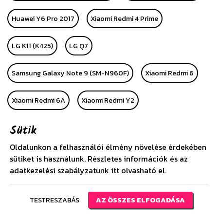
Huawei Y6 Pro 2017
Xiaomi Redmi 4 Prime
LG K11 (K425)
LG Q7
Samsung Galaxy Note 9 (SM-N960F)
Xiaomi Redmi 6
Xiaomi Redmi 6A
Xiaomi Redmi Y2
Sütik
Samsung Galaxy Star Advance
Oldalunkon a felhasználói élmény növelése érdekében
Samsung Galaxy Star 2 Plus
Xiaomi Mi Pad 4 8
sütiket is használunk. Részletes információk és az
adatkezelési szabályzatunk
itt
olvasható el.
Samsung Galaxy Tab S4 10.5 Wifi (SM-T830)
TESTRESZABÁS
AZ ÖSSZES ELFOGADÁSA
Xiaomi Redmi 6 Pro
Xiaomi Mi A2 Lite