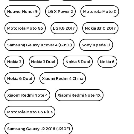
Huawei Honor 9
LG X Power 2
Motorola Moto C
Motorola Moto G5
LG K8 2017
Nokia 3310 2017
Samsung Galaxy Xcover 4 (G390)
Sony Xperia L1
Nokia 3
Nokia 3 Dual
Nokia 5 Dual
Nokia 6
Nokia 6 Dual
Xiaomi Redmi 4 China
Xiaomi Redmi Note 4
Xiaomi Redmi Note 4X
Motorola Moto G5 Plus
Samsung Galaxy J2 2016 (J210F)