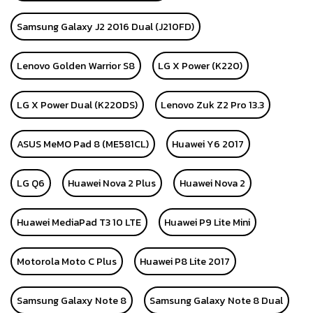
Samsung Galaxy J2 2016 Dual (J210FD)
Lenovo Golden Warrior S8
LG X Power (K220)
LG X Power Dual (K220DS)
Lenovo Zuk Z2 Pro 13.3
ASUS MeMO Pad 8 (ME581CL)
Huawei Y6 2017
LG Q6
Huawei Nova 2 Plus
Huawei Nova 2
Huawei MediaPad T3 10 LTE
Huawei P9 Lite Mini
Motorola Moto C Plus
Huawei P8 Lite 2017
Samsung Galaxy Note 8
Samsung Galaxy Note 8 Dual