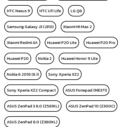
HTC Nexus 9
HTC U11 Life
LG Q8
Samsung Galaxy J3 (J310)
Xiaomi Mi Max 2
Xiaomi Redmi 4A
Huawei P20 Lite
Huawei P20 Pro
Huawei P20
Nokia 2
Huawei Honor 9 Lite
Nokia 6 2018 (6.1)
Sony Xperia XZ2
Sony Xperia XZ2 Compact
ASUS Fonepad (ME371)
ASUS ZenPad 3 8.0 (Z581KL)
ASUS ZenPad 10 (Z300C)
ASUS ZenPad 8.0 (Z380KL)