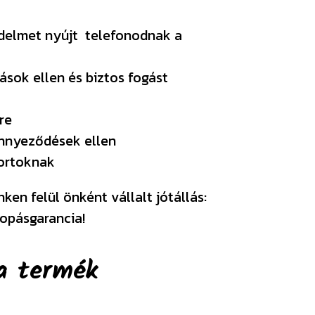
édelmet nyújt telefonodnak a
ások ellen és biztos fogást
re
ennyeződések ellen
portoknak
en felül önként vállalt jótállás:
opásgarancia!
a termék