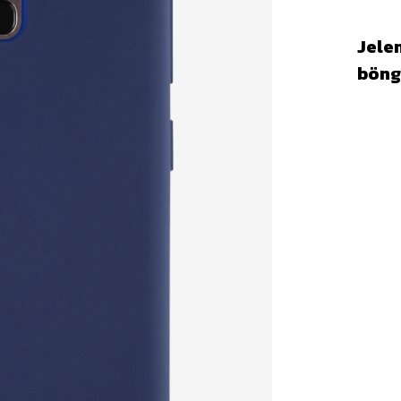
Jelen
böng