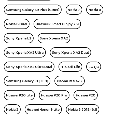
Samsung Galaxy S9 Plus (G965)
Nokia 7
Nokia 8
Nokia 8 Dual
Huawei P Smart (Enjoy 7S)
Sony Xperia L2
Sony Xperia XA2
Sony Xperia XA2 Ultra
Sony Xperia XA2 Dual
Sony Xperia XA2 Ultra Dual
HTC U11 Life
LG Q8
Samsung Galaxy J3 (J310)
Xiaomi Mi Max 2
Huawei P20 Lite
Huawei P20 Pro
Huawei P20
Nokia 2
Huawei Honor 9 Lite
Nokia 6 2018 (6.1)