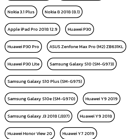
Nokia 3.1 Plus
Nokia 8 2018 (8.1)
Apple iPad Pro 2018 12.9
Huawei P30
Huawei P30 Pro
ASUS Zenfone Max Pro (M2) ZB631KL
Huawei P30 Lite
Samsung Galaxy S10 (SM-G973)
Samsung Galaxy S10 Plus (SM-G975)
Samsung Galaxy S10e (SM-G970)
Huawei Y9 2019
Samsung Galaxy J3 2018 (J337)
Huawei Y9 2018
Huawei Honor View 20
Huawei Y7 2019