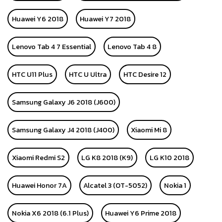
Huawei Y6 2018
Huawei Y7 2018
Lenovo Tab 4 7 Essential
Lenovo Tab 4 8
HTC U11 Plus
HTC U Ultra
HTC Desire 12
Samsung Galaxy J6 2018 (J600)
Samsung Galaxy J4 2018 (J400)
Xiaomi Mi 8
Xiaomi Redmi S2
LG K8 2018 (K9)
LG K10 2018
Huawei Honor 7A
Alcatel 3 (OT-5052)
Nokia 1
Nokia X6 2018 (6.1 Plus)
Huawei Y6 Prime 2018