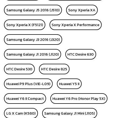
Samsung Galaxy J5 2016 (J510)
Sony Xperia XA
Sony Xperia X (F5121)
Sony Xperia X Performance
Samsung Galaxy J3 2016 (J320)
Samsung Galaxy J1 2016 (J120)
HTC Desire 630
HTC Desire 530
HTC Desire 825
Huawei P9 Plus (VIE-L09)
Huawei Y5 II
Huawei Y6 II Compact
Huawei Y6 Pro (Honor Play 5X)
LG X Cam (K580)
Samsung Galaxy J1 Mini (J105)