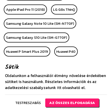
Apple iPad Pro 11 (2018)
LG G8s ThinQ
Samsung Galaxy Note 10 Lite (SM-N770F)
Samsung Galaxy S10 Lite (SM-G770F)
Huawei P Smart Plus 2019
Huawei P40
Sütik
Huawei P40 Pro
Alcatel 1 (OT-5033D)
LG K40S
Oldalunkon a felhasználói élmény növelése érdekében
Apple iPhone SE (2020)
Huawei P40 Lite
sütiket is használunk. Részletes információk és az
adatkezelési szabályzatunk
itt
olvasható el.
Huawei P40 Lite E
Samsung Galaxy A21 (SM-A210F)
TESTRESZABÁS
AZ ÖSSZES ELFOGADÁSA
Huawei Y6s (2019)
Xiaomi Redmi Note 9S