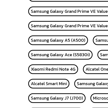
Samsung Galaxy Grand Prime VE Value 
Samsung Galaxy Grand Prime VE Value 
Samsung Galaxy A5 (A500)
Samsu
Samsung Galaxy Ace (S5830i)
Sam
Xiaomi Redmi Note 4G
Alcatel On
Alcatel Smart Mini
Samsung Galaxy
Samsung Galaxy J7 (J700)
Microso