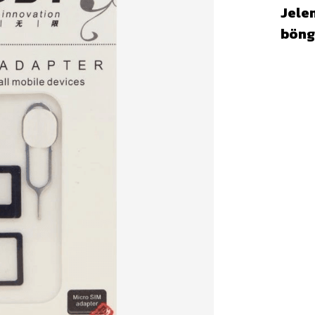
Jelen
böng