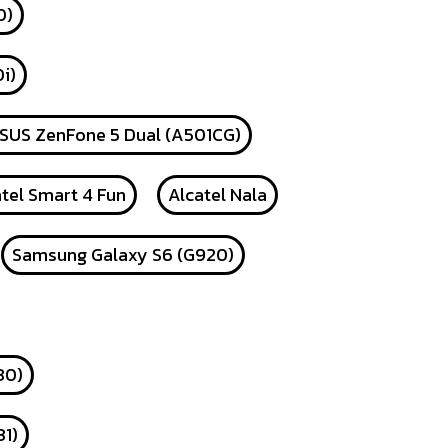
0)
i)
SUS ZenFone 5 Dual (A501CG)
tel Smart 4 Fun
Alcatel Nala
Samsung Galaxy S6 (G920)
30)
31)