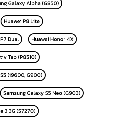
ng Galaxy Alpha (G850)
Huawei P8 Lite
P7 Dual
Huawei Honor 4X
iv Tab (P8510)
S5 (i9600, G900)
Samsung Galaxy S5 Neo (G903)
e 3 3G (S7270)