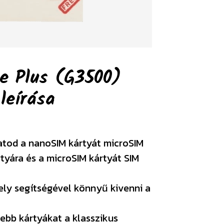
e Plus (G3500)
r
leírása
atod a nanoSIM kártyát microSIM
rtyára és a microSIM kártyát SIM
ely segítségével könnyű kivenni a
ebb kártyákat a klasszikus