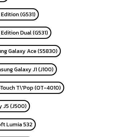
Edition (G531)
Edition Dual (G531)
ng Galaxy Ace (S5830)
sung Galaxy J1 (J100)
eTouch T\'Pop (OT-4010)
 J5 (J500)
ft Lumia 532