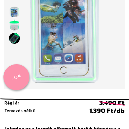
-60%
3.490 Ft
Régi ár
1.390 Ft/db
Tervezés nélkül
Jelenleg ez a termék elfogyott, kérjük böngéssz a