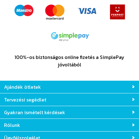
100%-os biztonságos online fizetés a SimplePay
jóvoltából
Ajándék ötletek
Tervezési segédlet
Gyakran ismételt kérdések
Rólunk
Ügyfélszolgálat