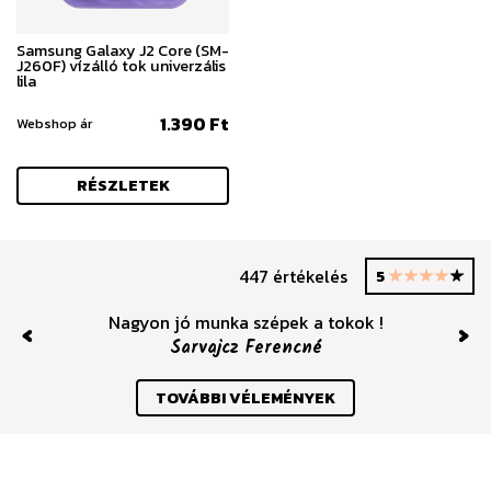
Samsung Galaxy J2 Core (SM-
J260F) vízálló tok univerzális
lila
1.390 Ft
Webshop ár
RÉSZLETEK
447 értékelés
5
Nagyon jó munka szépek a tokok !
Sarvajcz Ferencné
Previous
Nex
TOVÁBBI VÉLEMÉNYEK