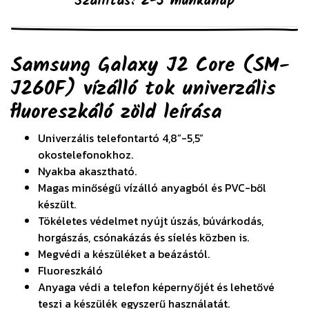
Szállítás: 2-5 munkanap
Samsung Galaxy J2 Core (SM-
J260F) vízálló tok univerzális
fluoreszkáló zöld
leírása
Univerzális telefontartó 4,8”-5,5”
okostelefonokhoz.
Nyakba akasztható.
Magas minőségű vízálló anyagból és PVC-ből
készült.
Tökéletes védelmet nyújt úszás, búvárkodás,
horgászás, csónakázás és síelés közben is.
Megvédi a készüléket a beázástól.
Fluoreszkáló
Anyaga védi a telefon képernyőjét és lehetővé
teszi a készülék egyszerű használatát.