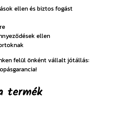
ások ellen és biztos fogást
re
ennyeződések ellen
portoknak
en felül önként vállalt jótállás:
opásgarancia!
a termék