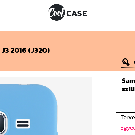
 J3 2016 (J320)
Sam
szi
Terve
Egyed