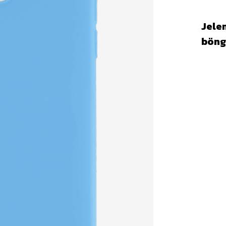
Jelen
böng