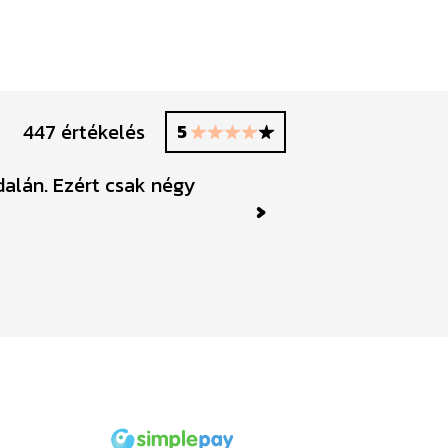
447 értékelés
5
dalán. Ezért csak négy
Gyönyö
Next