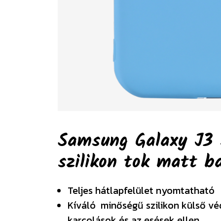
Samsung Galaxy J3 
szilikon tok matt 
Teljes hátlapfelület nyomtatható
Kíváló minőségű szilikon külső v
karcolások és az esések ellen