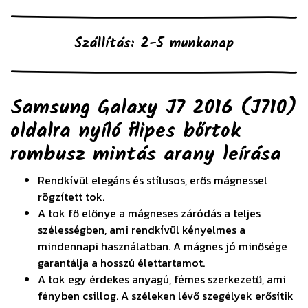
Szállítás: 2-5 munkanap
Samsung Galaxy J7 2016 (J710)
oldalra nyíló flipes bőrtok
rombusz mintás arany
leírása
Rendkívül elegáns és stílusos, erős mágnessel
rögzített tok.
A tok fő előnye a mágneses záródás a teljes
szélességben, ami rendkívül kényelmes a
mindennapi használatban. A mágnes jó minősége
garantálja a hosszú élettartamot.
A tok egy érdekes anyagú, fémes szerkezetű, ami
fényben csillog. A széleken lévő szegélyek erősítik