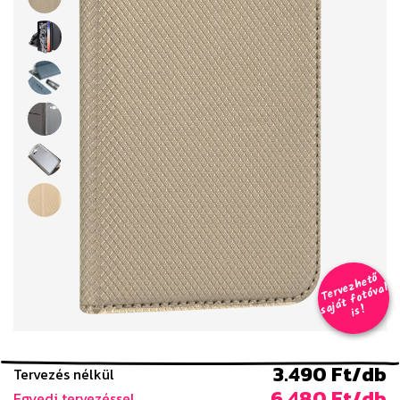
T
er
v
h
e
t
ő
aj
á
t
f
o
t
ó
v
i
s
e
z
al
s
!
3.490 Ft/db
Tervezés nélkül
6.480 Ft/db
Egyedi tervezéssel